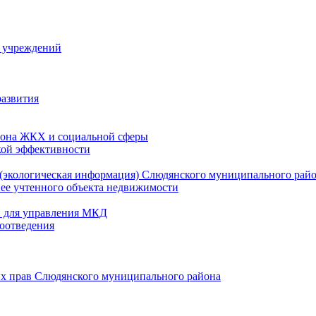
й учреждений
развития
зона ЖКХ и социальной сферы
кой эффективности
(экологическая информация) Слюдянского муниципального рай
нее учтенного объекта недвижимости
и для управления МКД
оотведения
их прав Слюдянского муниципального района