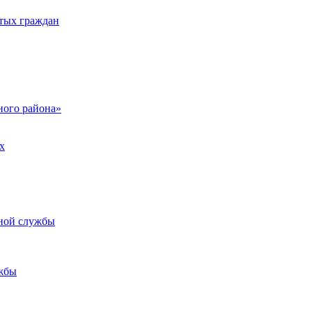
тых граждан
ого района»
х
ьной службы
жбы