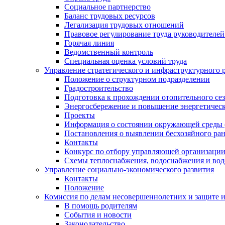
Социальное партнерство
Баланс трудовых ресурсов
Легализация трудовых отношений
Правовое регулирование труда руководителе
Горячая линия
Ведомственный контроль
Специальная оценка условий труда
Управление стратегического и инфраструктурного 
Положение о структурном подразделении
Градостроительство
Подготовка к прохождении отопительного се
Энергосбережение и повышение энергетичес
Проекты
Информация о состоянии окружающей среды 
Постановления о выявлении бесхозяйного ра
Контакты
Конкурс по отбору управляющей организаци
Схемы теплоснабжения, водоснабжения и вод
Управление социально-экономического развития
Контакты
Положение
Комиссия по делам несовершеннолетних и защите 
В помощь родителям
События и новости
Законодательство