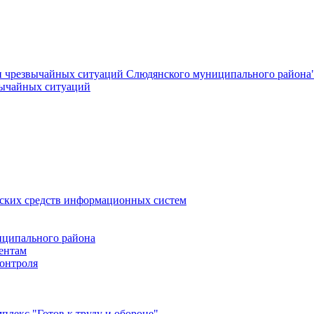
и чрезвычайных ситуаций Слюдянского муниципального района
вычайных ситуаций
еских средств информационных систем
ципального района
ентам
онтроля
лекс "Готов к труду и обороне"