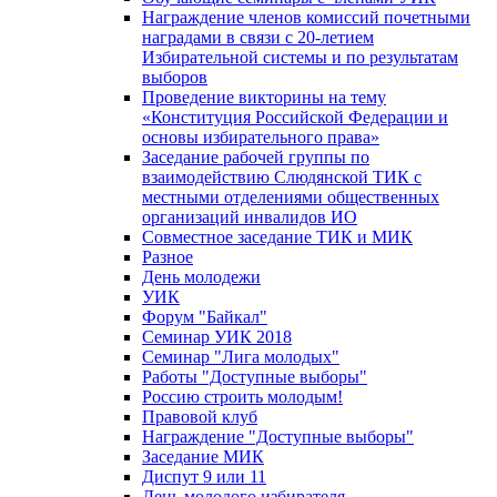
Награждение членов комиссий почетными
наградами в связи с 20-летием
Избирательной системы и по результатам
выборов
Проведение викторины на тему
«Конституция Российской Федерации и
основы избирательного права»
Заседание рабочей группы по
взаимодействию Слюдянской ТИК с
местными отделениями общественных
организаций инвалидов ИО
Совместное заседание ТИК и МИК
Разное
День молодежи
УИК
Форум "Байкал"
Семинар УИК 2018
Семинар "Лига молодых"
Работы "Доступные выборы"
Россию строить молодым!
Правовой клуб
Награждение "Доступные выборы"
Заседание МИК
Диспут 9 или 11
День молодого избирателя