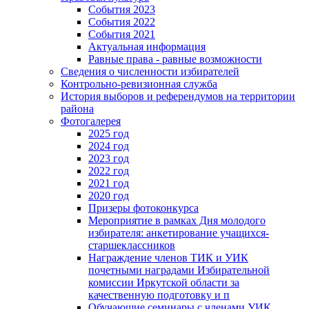
События 2023
События 2022
События 2021
Актуальная информация
Равные права - равные возможности
Сведения о численности избирателей
Контрольно-ревизионная служба
История выборов и референдумов на территории
района
Фотогалерея
2025 год
2024 год
2023 год
2022 год
2021 год
2020 год
Призеры фотоконкурса
Мероприятие в рамках Дня молодого
избирателя: анкетирование учащихся-
старшеклассников
Награждение членов ТИК и УИК
почетными наградами Избирательной
комиссии Иркутской области за
качественную подготовку и п
Обучающие семинары с членами УИК