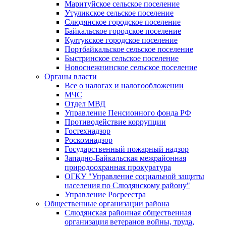
Маритуйское сельское поселение
Утуликское сельское поселение
Слюдянское городское поселение
Байкальское городское поселение
Култукское городское поселение
Портбайкальское сельское поселение
Быстринское сельское поселение
Новоснежнинское сельское поселение
Органы власти
Все о налогах и налогообложении
МЧС
Отдел МВД
Управление Пенсионного фонда РФ
Противодействие коррупции
Гостехнадзор
Роскомнадзор
Государственный пожарный надзор
Западно-Байкальская межрайонная
природоохранная прокуратура
ОГКУ "Управление социальной защиты
населения по Слюдянскому району"
Управление Росреестра
Общественные организации района
Слюдянская районная общественная
организация ветеранов войны, труда,