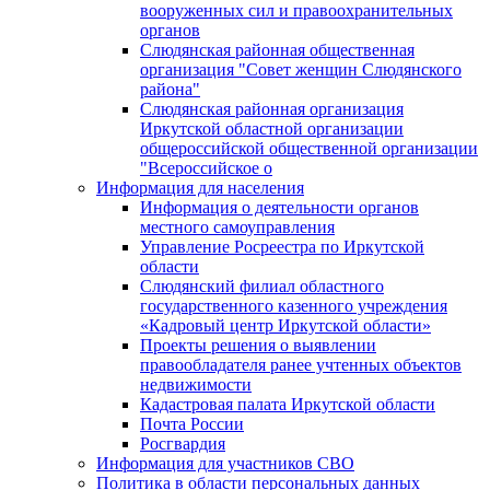
вооруженных сил и правоохранительных
органов
Слюдянская районная общественная
организация "Совет женщин Слюдянского
района"
Слюдянская районная организация
Иркутской областной организации
общероссийской общественной организации
"Всероссийское о
Информация для населения
Информация о деятельности органов
местного самоуправления
Управление Росреестра по Иркутской
области
Слюдянский филиал областного
государственного казенного учреждения
«Кадровый центр Иркутской области»
Проекты решения о выявлении
правообладателя ранее учтенных объектов
недвижимости
Кадастровая палата Иркутской области
Почта России
Росгвардия
Информация для участников СВО
Политика в области персональных данных