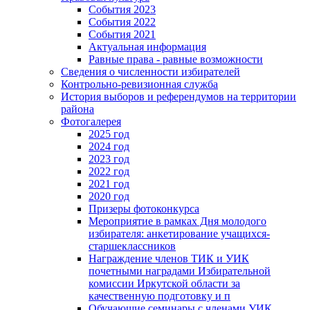
События 2023
События 2022
События 2021
Актуальная информация
Равные права - равные возможности
Сведения о численности избирателей
Контрольно-ревизионная служба
История выборов и референдумов на территории
района
Фотогалерея
2025 год
2024 год
2023 год
2022 год
2021 год
2020 год
Призеры фотоконкурса
Мероприятие в рамках Дня молодого
избирателя: анкетирование учащихся-
старшеклассников
Награждение членов ТИК и УИК
почетными наградами Избирательной
комиссии Иркутской области за
качественную подготовку и п
Обучающие семинары с членами УИК