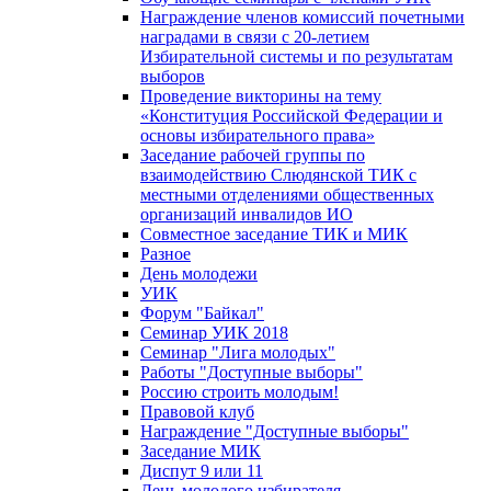
Награждение членов комиссий почетными
наградами в связи с 20-летием
Избирательной системы и по результатам
выборов
Проведение викторины на тему
«Конституция Российской Федерации и
основы избирательного права»
Заседание рабочей группы по
взаимодействию Слюдянской ТИК с
местными отделениями общественных
организаций инвалидов ИО
Совместное заседание ТИК и МИК
Разное
День молодежи
УИК
Форум "Байкал"
Семинар УИК 2018
Семинар "Лига молодых"
Работы "Доступные выборы"
Россию строить молодым!
Правовой клуб
Награждение "Доступные выборы"
Заседание МИК
Диспут 9 или 11
День молодого избирателя