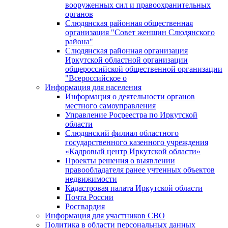
вооруженных сил и правоохранительных
органов
Слюдянская районная общественная
организация "Совет женщин Слюдянского
района"
Слюдянская районная организация
Иркутской областной организации
общероссийской общественной организации
"Всероссийское о
Информация для населения
Информация о деятельности органов
местного самоуправления
Управление Росреестра по Иркутской
области
Слюдянский филиал областного
государственного казенного учреждения
«Кадровый центр Иркутской области»
Проекты решения о выявлении
правообладателя ранее учтенных объектов
недвижимости
Кадастровая палата Иркутской области
Почта России
Росгвардия
Информация для участников СВО
Политика в области персональных данных