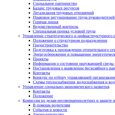
Социальное партнерство
Баланс трудовых ресурсов
Легализация трудовых отношений
Правовое регулирование труда руководителе
Горячая линия
Ведомственный контроль
Специальная оценка условий труда
Управление стратегического и инфраструктурного 
Положение о структурном подразделении
Градостроительство
Подготовка к прохождении отопительного се
Энергосбережение и повышение энергетичес
Проекты
Информация о состоянии окружающей среды 
Постановления о выявлении бесхозяйного ра
Контакты
Конкурс по отбору управляющей организаци
Схемы теплоснабжения, водоснабжения и вод
Управление социально-экономического развития
Контакты
Положение
Комиссия по делам несовершеннолетних и защите 
В помощь родителям
События и новости
Законодательство