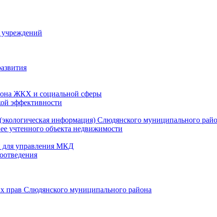
й учреждений
развития
зона ЖКХ и социальной сферы
кой эффективности
(экологическая информация) Слюдянского муниципального рай
нее учтенного объекта недвижимости
и для управления МКД
оотведения
их прав Слюдянского муниципального района