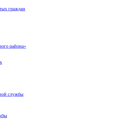
тых граждан
ого района»
х
ьной службы
жбы