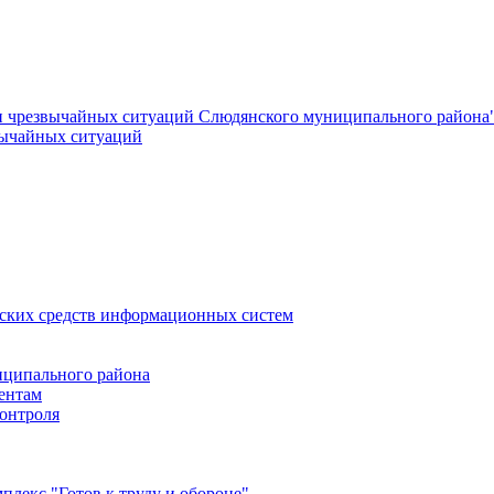
и чрезвычайных ситуаций Слюдянского муниципального района
вычайных ситуаций
еских средств информационных систем
ципального района
ентам
онтроля
лекс "Готов к труду и обороне"