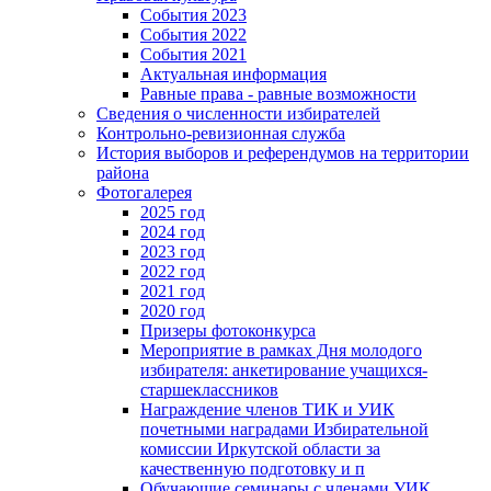
События 2023
События 2022
События 2021
Актуальная информация
Равные права - равные возможности
Сведения о численности избирателей
Контрольно-ревизионная служба
История выборов и референдумов на территории
района
Фотогалерея
2025 год
2024 год
2023 год
2022 год
2021 год
2020 год
Призеры фотоконкурса
Мероприятие в рамках Дня молодого
избирателя: анкетирование учащихся-
старшеклассников
Награждение членов ТИК и УИК
почетными наградами Избирательной
комиссии Иркутской области за
качественную подготовку и п
Обучающие семинары с членами УИК