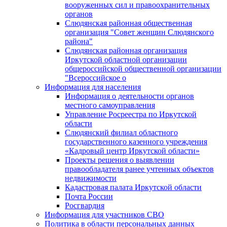
вооруженных сил и правоохранительных
органов
Слюдянская районная общественная
организация "Совет женщин Слюдянского
района"
Слюдянская районная организация
Иркутской областной организации
общероссийской общественной организации
"Всероссийское о
Информация для населения
Информация о деятельности органов
местного самоуправления
Управление Росреестра по Иркутской
области
Слюдянский филиал областного
государственного казенного учреждения
«Кадровый центр Иркутской области»
Проекты решения о выявлении
правообладателя ранее учтенных объектов
недвижимости
Кадастровая палата Иркутской области
Почта России
Росгвардия
Информация для участников СВО
Политика в области персональных данных