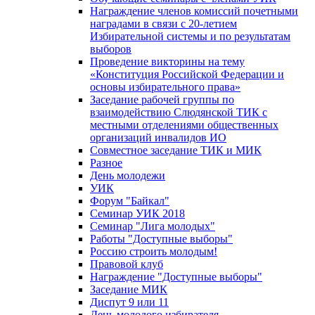
Награждение членов комиссий почетными
наградами в связи с 20-летием
Избирательной системы и по результатам
выборов
Проведение викторины на тему
«Конституция Российской Федерации и
основы избирательного права»
Заседание рабочей группы по
взаимодействию Слюдянской ТИК с
местными отделениями общественных
организаций инвалидов ИО
Совместное заседание ТИК и МИК
Разное
День молодежи
УИК
Форум "Байкал"
Семинар УИК 2018
Семинар "Лига молодых"
Работы "Доступные выборы"
Россию строить молодым!
Правовой клуб
Награждение "Доступные выборы"
Заседание МИК
Диспут 9 или 11
День молодого избирателя