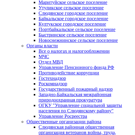
Маритуйское сельское поселение
Утуликское сельское поселение
Слюдянское городское поселение
Байкальское городское поселение
Култукское городское поселение
Портбайкальское сельское поселение
Быстринское сельское поселение
Новоснежнинское сельское поселение
Органы власти
Все о налогах и налогообложении
МЧС
Отдел МВД
Управление Пенсионного фонда РФ
Противодействие коррупции
Гостехнадзор
Роскомнадзор
Государственный пожарный надзор
Западно-Байкальская межрайонная
природоохранная прокуратура
ОГКУ "Управление социальной защиты
населения по Слюдянскому району"
Управление Росреестра
Общественные организации района
Слюдянская районная общественная
организация ветеранов войны, труда,