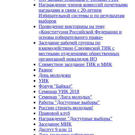
Награждение членов комиссий почетными
наградами в связи с 20-летием
Избирательной системы и по результатам
выборов
Проведение викторины на тему
«Конституция Российской Федерации и
основы избирательного права»
Заседание рабочей группы по
взаимодействию Слюдянской ТИК с
местными отделениями общественных
организаций инвалидов ИО
Совместное заседание ТИК и МИК
Разное
День молодежи
УИК
Форум "Байкал"
Семинар УИК 2018
Семинар "Лига молодых"
Работы "Доступные выборы"
Россию строить молодым!
Правовой клуб
Награждение "Доступные выборы"
Заседание МИК
Диспут 9 или 11
День молодого избирателя