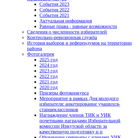
События 2023
События 2022
События 2021
Актуальная информация
Равные права - равные возможности
Сведения о численности избирателей
Контрольно-ревизионная служба
История выборов и референдумов на территории
района
Фотогалерея
2025 год
2024 год
2023 год
2022 год
2021 год
2020 год
Призеры фотоконкурса
Мероприятие в рамках Дня молодого
избирателя: анкетирование учащихся-
старшеклассников
Награждение членов ТИК и УИК
почетными наградами Избирательной
комиссии Иркутской области за
качественную подготовку и п
Обучающие семинары с членами УИК