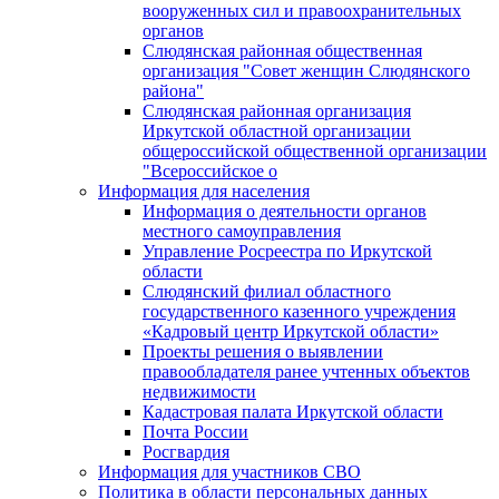
вооруженных сил и правоохранительных
органов
Слюдянская районная общественная
организация "Совет женщин Слюдянского
района"
Слюдянская районная организация
Иркутской областной организации
общероссийской общественной организации
"Всероссийское о
Информация для населения
Информация о деятельности органов
местного самоуправления
Управление Росреестра по Иркутской
области
Слюдянский филиал областного
государственного казенного учреждения
«Кадровый центр Иркутской области»
Проекты решения о выявлении
правообладателя ранее учтенных объектов
недвижимости
Кадастровая палата Иркутской области
Почта России
Росгвардия
Информация для участников СВО
Политика в области персональных данных