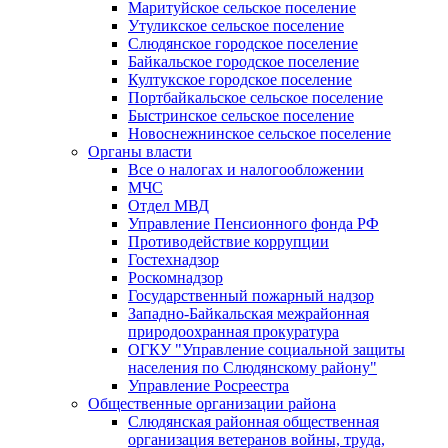
Маритуйское сельское поселение
Утуликское сельское поселение
Слюдянское городское поселение
Байкальское городское поселение
Култукское городское поселение
Портбайкальское сельское поселение
Быстринское сельское поселение
Новоснежнинское сельское поселение
Органы власти
Все о налогах и налогообложении
МЧС
Отдел МВД
Управление Пенсионного фонда РФ
Противодействие коррупции
Гостехнадзор
Роскомнадзор
Государственный пожарный надзор
Западно-Байкальская межрайонная
природоохранная прокуратура
ОГКУ "Управление социальной защиты
населения по Слюдянскому району"
Управление Росреестра
Общественные организации района
Слюдянская районная общественная
организация ветеранов войны, труда,