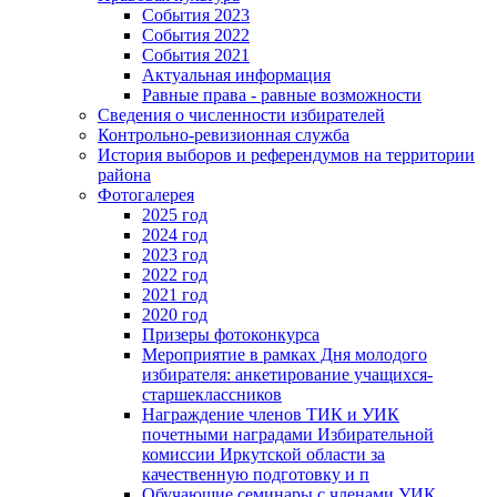
События 2023
События 2022
События 2021
Актуальная информация
Равные права - равные возможности
Сведения о численности избирателей
Контрольно-ревизионная служба
История выборов и референдумов на территории
района
Фотогалерея
2025 год
2024 год
2023 год
2022 год
2021 год
2020 год
Призеры фотоконкурса
Мероприятие в рамках Дня молодого
избирателя: анкетирование учащихся-
старшеклассников
Награждение членов ТИК и УИК
почетными наградами Избирательной
комиссии Иркутской области за
качественную подготовку и п
Обучающие семинары с членами УИК