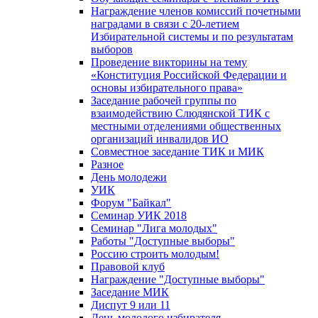
Награждение членов комиссий почетными
наградами в связи с 20-летием
Избирательной системы и по результатам
выборов
Проведение викторины на тему
«Конституция Российской Федерации и
основы избирательного права»
Заседание рабочей группы по
взаимодействию Слюдянской ТИК с
местными отделениями общественных
организаций инвалидов ИО
Совместное заседание ТИК и МИК
Разное
День молодежи
УИК
Форум "Байкал"
Семинар УИК 2018
Семинар "Лига молодых"
Работы "Доступные выборы"
Россию строить молодым!
Правовой клуб
Награждение "Доступные выборы"
Заседание МИК
Диспут 9 или 11
День молодого избирателя