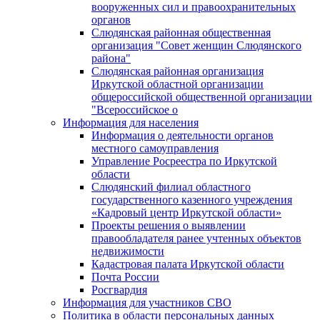
вооруженных сил и правоохранительных
органов
Слюдянская районная общественная
организация "Совет женщин Слюдянского
района"
Слюдянская районная организация
Иркутской областной организации
общероссийской общественной организации
"Всероссийское о
Информация для населения
Информация о деятельности органов
местного самоуправления
Управление Росреестра по Иркутской
области
Слюдянский филиал областного
государственного казенного учреждения
«Кадровый центр Иркутской области»
Проекты решения о выявлении
правообладателя ранее учтенных объектов
недвижимости
Кадастровая палата Иркутской области
Почта России
Росгвардия
Информация для участников СВО
Политика в области персональных данных