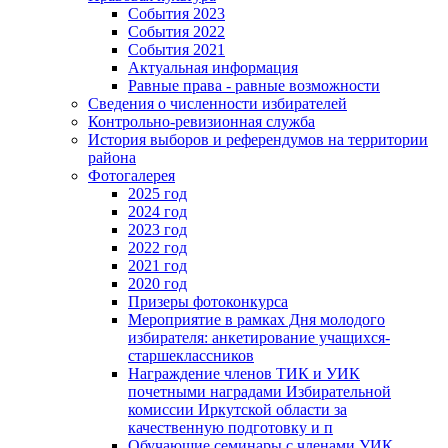
События 2023
События 2022
События 2021
Актуальная информация
Равные права - равные возможности
Сведения о численности избирателей
Контрольно-ревизионная служба
История выборов и референдумов на территории
района
Фотогалерея
2025 год
2024 год
2023 год
2022 год
2021 год
2020 год
Призеры фотоконкурса
Мероприятие в рамках Дня молодого
избирателя: анкетирование учащихся-
старшеклассников
Награждение членов ТИК и УИК
почетными наградами Избирательной
комиссии Иркутской области за
качественную подготовку и п
Обучающие семинары с членами УИК