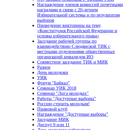
Награждение членов комиссий почетными
наградами в связи с 20-летием
Избирательной системы и по результатам
выборов
Проведение викторины на тему
«Конституция Российской Федерации и
основы избирательного права»
Заседание рабочей группы по
взаимодействию Слюдянской ТИК с
местными отделениями общественных
организаций инвалидов ИО
Совместное заседание ТИК и МИК
Разное
День молодежи
УИК
Форум "Байкал"
Семинар УИК 2018
Семинар "Лига молодых"
Работы "Доступные выборы"
Россию строить молодым!
Правовой клуб
Награждение "Доступные выборы"
Заседание МИК
Диспут 9 или 11
День молодого избирателя