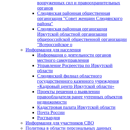
вооруженных сил и правоохранительных
органов
Слюдянская районная общественная
организация "Совет женщин Слюдянского
района"
Слюдянская районная организация
Иркутской областной организации
общероссийской общественной организации
"Всероссийское о
Информация для населения
Информация о деятельности органов
местного самоуправления
Управление Росреестра по Иркутской
области
Слюдянский филиал областного
государственного казенного учреждения
«Кадровый центр Иркутской области»
Проекты решения о выявлении
правообладателя ранее учтенных объектов
недвижимости
Кадастровая палата Иркутской области
Почта России
Росгвардия
Информация для участников СВО
Политика в области персональных данных