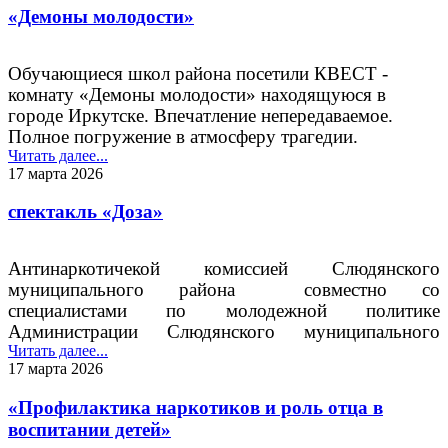
«Демоны молодости»
Обучающиеся школ района посетили КВЕСТ -
комнату «Демоны молодости» находящуюся в
городе Иркутске. Впечатление непередаваемое.
Полное погружение в атмосферу трагедии.
Профилактика, в данном проекте построена на
Читать далее...
17 марта 2026
эмоции страха. В перспективе открытие комнаты в
Слюдянском районе.
спектакль «Доза»
Антинаркотичекой комиссией Слюдянского
муниципального района
совместно со
специалистами по молодежной политике
Администрации Слюдянского муниципального
района, образовательными организациями и
Читать далее...
17 марта 2026
Баайкальским техникумом отраслевых технологий
организована подростковая аудитория для
«Профилактика наркотиков и роль отца в
просмотра и обсуждения спектакля «Доза». В
воспитании детей»
просмотре спектакля участвовали образовательные