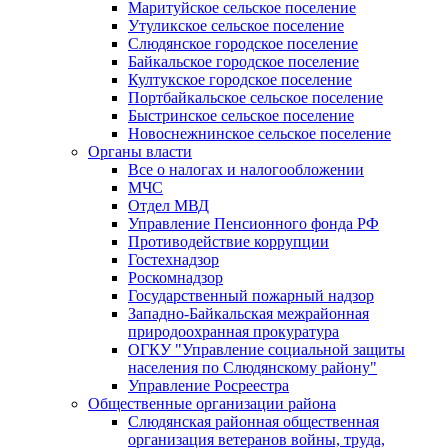
Маритуйское сельское поселение
Утуликское сельское поселение
Слюдянское городское поселение
Байкальское городское поселение
Култукское городское поселение
Портбайкальское сельское поселение
Быстринское сельское поселение
Новоснежнинское сельское поселение
Органы власти
Все о налогах и налогообложении
МЧС
Отдел МВД
Управление Пенсионного фонда РФ
Противодействие коррупции
Гостехнадзор
Роскомнадзор
Государственный пожарный надзор
Западно-Байкальская межрайонная
природоохранная прокуратура
ОГКУ "Управление социальной защиты
населения по Слюдянскому району"
Управление Росреестра
Общественные организации района
Слюдянская районная общественная
организация ветеранов войны, труда,