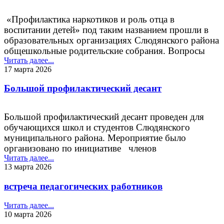
организации г. Байкальска и дети состоящие на
различных видах профилактического учета
«Профилактика наркотиков и роль отца в
образовательных организаций Слюдянского
воспитании детей» под таким названием прошли в
муниципального района, родители, педагоги.
образовательных организациях Слюдянского района
общешкольные родительские собрания. Вопросы
профилактики и ответственности за употребление,
Читать далее...
17 марта 2026
хранение и сбыт наркотических веществ осветили
член антинаркотической комиссии ,
Большой профилактический десант
оперуполномоченный группы по контролю за
оборотом наркотиков МВД по Слюдянскому району
Сердитова А.С. и инспектор ПДН Кузнецова С.А.
Большой профилактический десант проведен для
обучающихся школ и студентов Слюдянского
муниципального района. Мероприятие было
организовано по инициативе
членов
антинаркотической комиссии, которые
Читать далее...
приняли в
13 марта 2026
нем активное участие.
встреча педагогических работников
Читать далее...
10 марта 2026