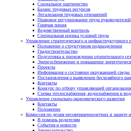
Социальное партнерство
Баланс трудовых ресурсов
Легализация трудовых отношений
Правовое регулирование труда руководителе
Горячая линия
Ведомственный контроль
Специальная оценка условий труда
Управление стратегического и инфраструктурного 
Положение о структурном подразделении
Градостроительство
Подготовка к прохождении отопительного се
Энергосбережение и повышение энергетичес
Проекты
Информация о состоянии окружающей среды 
Постановления о выявлении бесхозяйного ра
Контакты
Конкурс по отбору управляющей организаци
Схемы теплоснабжения, водоснабжения и вод
Управление социально-экономического развития
Контакты
Положение
Комиссия по делам несовершеннолетних и защите 
В помощь родителям
События и новости
Законодательство