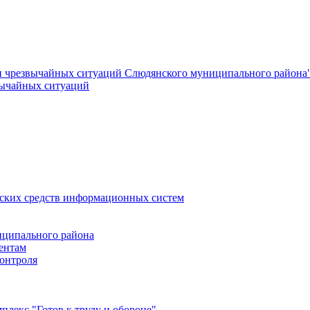
и чрезвычайных ситуаций Слюдянского муниципального района
вычайных ситуаций
еских средств информационных систем
ципального района
ентам
онтроля
лекс "Готов к труду и обороне"