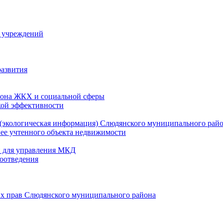
й учреждений
развития
зона ЖКХ и социальной сферы
кой эффективности
(экологическая информация) Слюдянского муниципального рай
нее учтенного объекта недвижимости
и для управления МКД
оотведения
их прав Слюдянского муниципального района