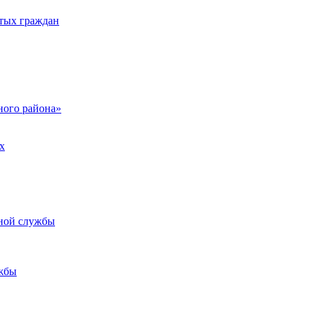
тых граждан
ого района»
х
ьной службы
жбы