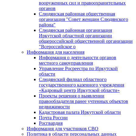
вооруженных сил и правоохранительных
органов
Слюдянская районная общественная
организация "Совет женщин Слюдянского
района"
Слюдянская районная организация
Иркутской областной организации
общероссийской общественной организации
"Всероссийское о
Информация для населения
Информация о деятельности органов
местного самоуправления
Управление Росреестра по Иркутской
области
Слюдянский филиал областного
государственного казенного учреждения
«Кадровый центр Иркутской области»
Проекты решения о выявлении
правообладателя ранее учтенных объектов
недвижимости
Кадастровая палата Иркутской области
Почта России
Росгвардия
Информация для участников СВО
Политика в области персональных данных