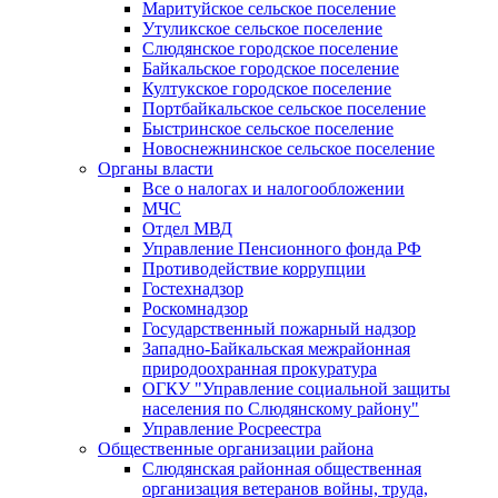
Маритуйское сельское поселение
Утуликское сельское поселение
Слюдянское городское поселение
Байкальское городское поселение
Култукское городское поселение
Портбайкальское сельское поселение
Быстринское сельское поселение
Новоснежнинское сельское поселение
Органы власти
Все о налогах и налогообложении
МЧС
Отдел МВД
Управление Пенсионного фонда РФ
Противодействие коррупции
Гостехнадзор
Роскомнадзор
Государственный пожарный надзор
Западно-Байкальская межрайонная
природоохранная прокуратура
ОГКУ "Управление социальной защиты
населения по Слюдянскому району"
Управление Росреестра
Общественные организации района
Слюдянская районная общественная
организация ветеранов войны, труда,