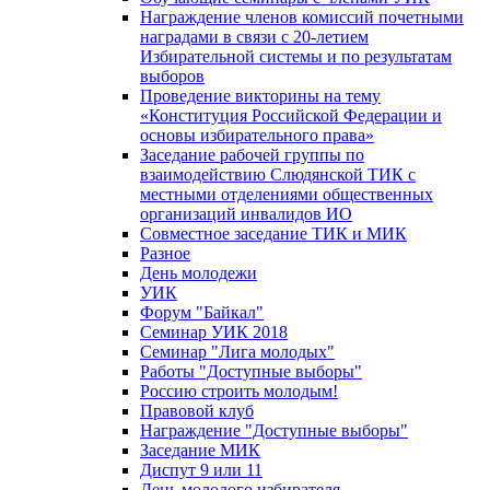
Награждение членов комиссий почетными
наградами в связи с 20-летием
Избирательной системы и по результатам
выборов
Проведение викторины на тему
«Конституция Российской Федерации и
основы избирательного права»
Заседание рабочей группы по
взаимодействию Слюдянской ТИК с
местными отделениями общественных
организаций инвалидов ИО
Совместное заседание ТИК и МИК
Разное
День молодежи
УИК
Форум "Байкал"
Семинар УИК 2018
Семинар "Лига молодых"
Работы "Доступные выборы"
Россию строить молодым!
Правовой клуб
Награждение "Доступные выборы"
Заседание МИК
Диспут 9 или 11
День молодого избирателя