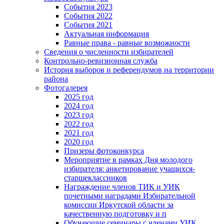
События 2023
События 2022
События 2021
Актуальная информация
Равные права - равные возможности
Сведения о численности избирателей
Контрольно-ревизионная служба
История выборов и референдумов на территории
района
Фотогалерея
2025 год
2024 год
2023 год
2022 год
2021 год
2020 год
Призеры фотоконкурса
Мероприятие в рамках Дня молодого
избирателя: анкетирование учащихся-
старшеклассников
Награждение членов ТИК и УИК
почетными наградами Избирательной
комиссии Иркутской области за
качественную подготовку и п
Обучающие семинары с членами УИК