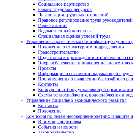
Социальное партнерство
Баланс трудовых ресурсов
Легализация трудовых отношений
Правовое регулирование труда руководителе
Горячая линия
Ведомственный контроль
Специальная оценка условий труда
Управление стратегического и инфраструктурного 
Положение о структурном подразделении
Градостроительство
Подготовка к прохождении отопительного се
Энергосбережение и повышение энергетичес
Проекты
Информация о состоянии окружающей среды 
Постановления о выявлении бесхозяйного ра
Контакты
Конкурс по отбору управляющей организаци
Схемы теплоснабжения, водоснабжения и вод
Управление социально-экономического развития
Контакты
Положение
Комиссия по делам несовершеннолетних и защите 
В помощь родителям
События и новости
Законодательство