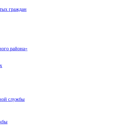
тых граждан
ого района»
х
ьной службы
жбы