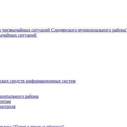
и чрезвычайных ситуаций Слюдянского муниципального района
вычайных ситуаций
еских средств информационных систем
ципального района
ентам
онтроля
лекс "Готов к труду и обороне"