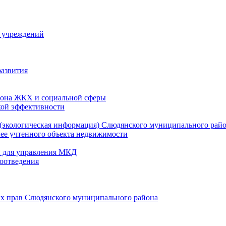
й учреждений
развития
зона ЖКХ и социальной сферы
кой эффективности
(экологическая информация) Слюдянского муниципального рай
нее учтенного объекта недвижимости
и для управления МКД
оотведения
их прав Слюдянского муниципального района