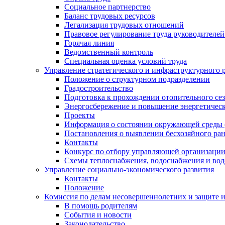
Социальное партнерство
Баланс трудовых ресурсов
Легализация трудовых отношений
Правовое регулирование труда руководителе
Горячая линия
Ведомственный контроль
Специальная оценка условий труда
Управление стратегического и инфраструктурного 
Положение о структурном подразделении
Градостроительство
Подготовка к прохождении отопительного се
Энергосбережение и повышение энергетичес
Проекты
Информация о состоянии окружающей среды 
Постановления о выявлении бесхозяйного ра
Контакты
Конкурс по отбору управляющей организаци
Схемы теплоснабжения, водоснабжения и вод
Управление социально-экономического развития
Контакты
Положение
Комиссия по делам несовершеннолетних и защите 
В помощь родителям
События и новости
Законодательство