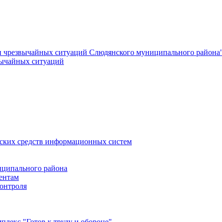
и чрезвычайных ситуаций Слюдянского муниципального района
вычайных ситуаций
еских средств информационных систем
ципального района
ентам
онтроля
лекс "Готов к труду и обороне"