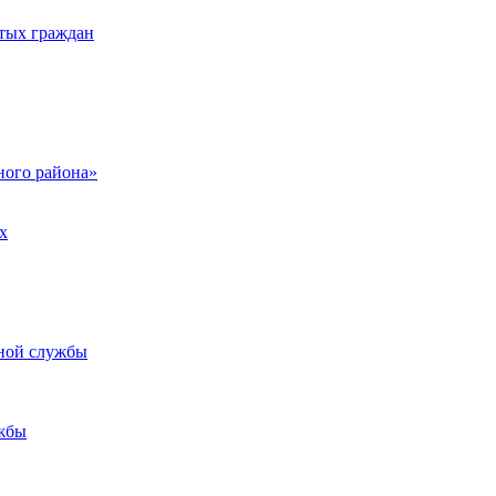
тых граждан
ого района»
х
ьной службы
жбы