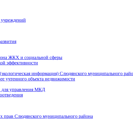
й учреждений
развития
зона ЖКХ и социальной сферы
кой эффективности
(экологическая информация) Слюдянского муниципального рай
нее учтенного объекта недвижимости
и для управления МКД
оотведения
их прав Слюдянского муниципального района