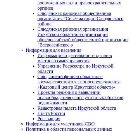
вооруженных сил и правоохранительных
органов
Слюдянская районная общественная
организация "Совет женщин Слюдянского
района"
Слюдянская районная организация
Иркутской областной организации
общероссийской общественной организации
"Всероссийское о
Информация для населения
Информация о деятельности органов
местного самоуправления
Управление Росреестра по Иркутской
области
Слюдянский филиал областного
государственного казенного учреждения
«Кадровый центр Иркутской области»
Проекты решения о выявлении
правообладателя ранее учтенных объектов
недвижимости
Кадастровая палата Иркутской области
Почта России
Росгвардия
Информация для участников СВО
Политика в области персональных данных