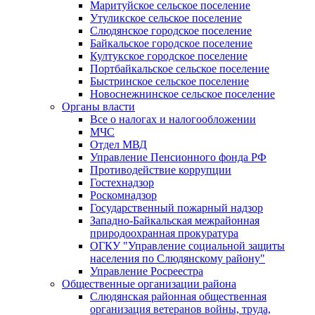
Маритуйское сельское поселение
Утуликское сельское поселение
Слюдянское городское поселение
Байкальское городское поселение
Култукское городское поселение
Портбайкальское сельское поселение
Быстринское сельское поселение
Новоснежнинское сельское поселение
Органы власти
Все о налогах и налогообложении
МЧС
Отдел МВД
Управление Пенсионного фонда РФ
Противодействие коррупции
Гостехнадзор
Роскомнадзор
Государственный пожарный надзор
Западно-Байкальская межрайонная
природоохранная прокуратура
ОГКУ "Управление социальной защиты
населения по Слюдянскому району"
Управление Росреестра
Общественные организации района
Слюдянская районная общественная
организация ветеранов войны, труда,