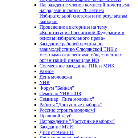
Награждение членов комиссий почетными
наградами в связи с 20-летием
Избирательной системы и по результатам
выборов
Проведение викторины на тему
«Конституция Российской Федерации и
основы избирательного права»
Заседание рабочей группы по
взаимодействию Слюдянской ТИК с
местными отделениями общественных
организаций инвалидов ИО
Совместное заседание ТИК и МИК
Разное
День молодежи
УИК
Форум "Байкал"
Семинар УИК 2018
Семинар "Лига молодых"
Работы "Доступные выборы"
Россию строить молодым!
Правовой клуб
Награждение "Доступные выборы"
Заседание МИК
Диспут 9 или 11
День молодого избирателя