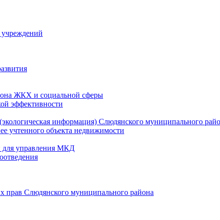
й учреждений
развития
зона ЖКХ и социальной сферы
кой эффективности
(экологическая информация) Слюдянского муниципального рай
нее учтенного объекта недвижимости
и для управления МКД
оотведения
их прав Слюдянского муниципального района