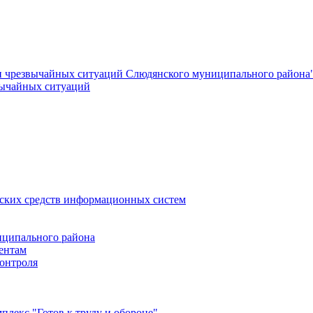
и чрезвычайных ситуаций Слюдянского муниципального района
вычайных ситуаций
еских средств информационных систем
ципального района
ентам
онтроля
лекс "Готов к труду и обороне"