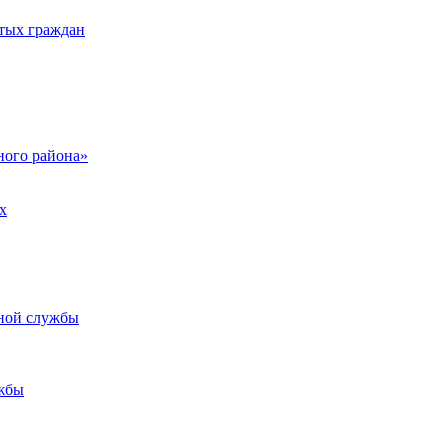
тых граждан
ого района»
х
ьной службы
жбы