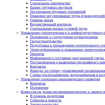
Социальное партнерство
Баланс трудовых ресурсов
Легализация трудовых отношений
Правовое регулирование труда руководителе
Горячая линия
Ведомственный контроль
Специальная оценка условий труда
Управление стратегического и инфраструктурного 
Положение о структурном подразделении
Градостроительство
Подготовка к прохождении отопительного се
Энергосбережение и повышение энергетичес
Проекты
Информация о состоянии окружающей среды 
Постановления о выявлении бесхозяйного ра
Контакты
Конкурс по отбору управляющей организаци
Схемы теплоснабжения, водоснабжения и вод
Управление социально-экономического развития
Контакты
Положение
Комиссия по делам несовершеннолетних и защите 
В помощь родителям
События и новости
Законодательство