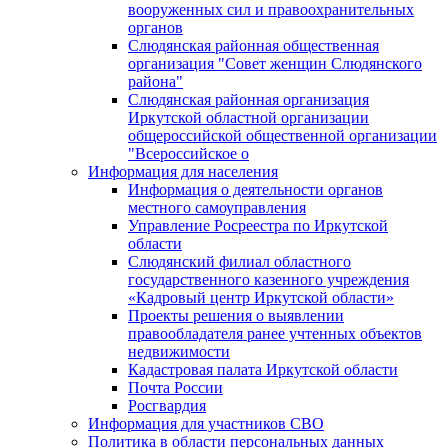
вооруженных сил и правоохранительных
органов
Слюдянская районная общественная
организация "Совет женщин Слюдянского
района"
Слюдянская районная организация
Иркутской областной организации
общероссийской общественной организации
"Всероссийское о
Информация для населения
Информация о деятельности органов
местного самоуправления
Управление Росреестра по Иркутской
области
Слюдянский филиал областного
государственного казенного учреждения
«Кадровый центр Иркутской области»
Проекты решения о выявлении
правообладателя ранее учтенных объектов
недвижимости
Кадастровая палата Иркутской области
Почта России
Росгвардия
Информация для участников СВО
Политика в области персональных данных