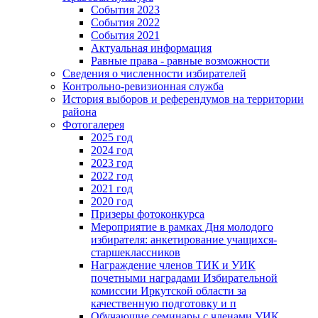
События 2023
События 2022
События 2021
Актуальная информация
Равные права - равные возможности
Сведения о численности избирателей
Контрольно-ревизионная служба
История выборов и референдумов на территории
района
Фотогалерея
2025 год
2024 год
2023 год
2022 год
2021 год
2020 год
Призеры фотоконкурса
Мероприятие в рамках Дня молодого
избирателя: анкетирование учащихся-
старшеклассников
Награждение членов ТИК и УИК
почетными наградами Избирательной
комиссии Иркутской области за
качественную подготовку и п
Обучающие семинары с членами УИК