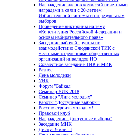
Награждение членов комиссий почетными
наградами в связи с 20-летием
Избирательной системы и по результатам
выборов
Проведение викторины на тему
«Конституция Российской Федерации и
основы избирательного права»
Заседание рабочей группы по
взаимодействию Слюдянской ТИК с
местными отделениями общественных
организаций инвалидов ИО
Совместное заседание ТИК и МИК
Разное
День молодежи
УИК
Форум "Байкал"
Семинар УИК 2018
Семинар "Лига молодых"
Работы "Доступные выборы"
Россию строить молодым!
Правовой клуб
Награждение "Доступные выборы"
Заседание МИК
Диспут 9 или 11
День молодого избирателя