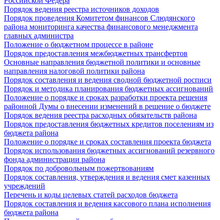
Российской Федера
Порядок ведения реестра источников доходов
Порядок проведения Комитетом финансов Слюдянского
района мониторинга качества финансового менеджмента
главных администра
Положение о бюджетном процессе в районе
Порядок предоставления межбюджетных трансфертов
Основные направления бюджетной политики и основные
направления налоговой политики района
Порядок составления и ведения сводной бюджетной росписи
Порядок и методика планирования бюджетных ассигнований
Положение о порядке и сроках разработки проекта решения
районной Думы о внесении изменений в решение о бюджете
Порядок ведения реестра расходных обязательств района
Порядок предоставления бюджетных кредитов поселениям из
бюджета района
Положение о порядке и сроках составления проекта бюджета
Порядок использования бюджетных ассигнований резервного
фонда администрации района
Порядок по добровольным пожертвованиям
Порядок составления, утверждения и ведения смет казенных
учреждений
Перечень и коды целевых статей расходов бюджета
Порядок составления и ведения кассового плана исполнения
бюджета района