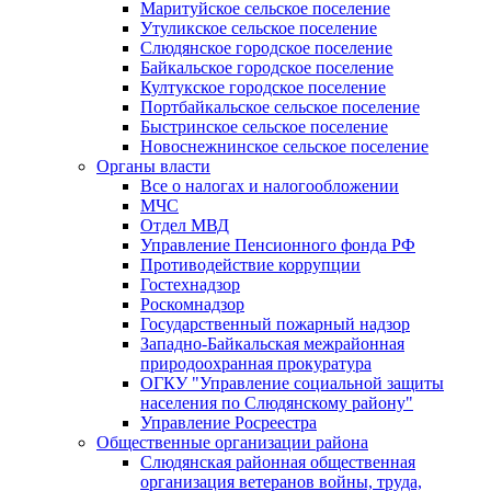
Маритуйское сельское поселение
Утуликское сельское поселение
Слюдянское городское поселение
Байкальское городское поселение
Култукское городское поселение
Портбайкальское сельское поселение
Быстринское сельское поселение
Новоснежнинское сельское поселение
Органы власти
Все о налогах и налогообложении
МЧС
Отдел МВД
Управление Пенсионного фонда РФ
Противодействие коррупции
Гостехнадзор
Роскомнадзор
Государственный пожарный надзор
Западно-Байкальская межрайонная
природоохранная прокуратура
ОГКУ "Управление социальной защиты
населения по Слюдянскому району"
Управление Росреестра
Общественные организации района
Слюдянская районная общественная
организация ветеранов войны, труда,