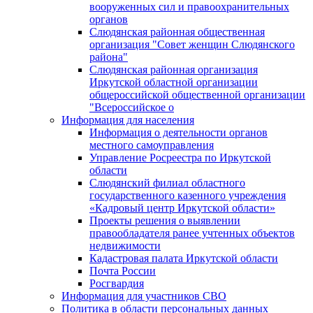
вооруженных сил и правоохранительных
органов
Слюдянская районная общественная
организация "Совет женщин Слюдянского
района"
Слюдянская районная организация
Иркутской областной организации
общероссийской общественной организации
"Всероссийское о
Информация для населения
Информация о деятельности органов
местного самоуправления
Управление Росреестра по Иркутской
области
Слюдянский филиал областного
государственного казенного учреждения
«Кадровый центр Иркутской области»
Проекты решения о выявлении
правообладателя ранее учтенных объектов
недвижимости
Кадастровая палата Иркутской области
Почта России
Росгвардия
Информация для участников СВО
Политика в области персональных данных