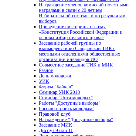
Награждение членов комиссий почетными
наградами в связи с 20-летием
Избирательной системы и по результатам
выборов
Проведение викторины на тему
«Конституция Российской Федерации и
основы избирательного права»
Заседание рабочей группы по
взаимодействию Слюдянской ТИК с
местными отделениями общественных
организаций инвалидов ИО
Совместное заседание ТИК и МИК
Разное
День молодежи
УИК
Форум "Байкал"
Семинар УИК 2018
Семинар "Лига молодых"
Работы "Доступные выборы"
Россию строить молодым!
Правовой клуб
Награждение "Доступные выборы"
Заседание МИК
Диспут 9 или 11
День молодого избирателя