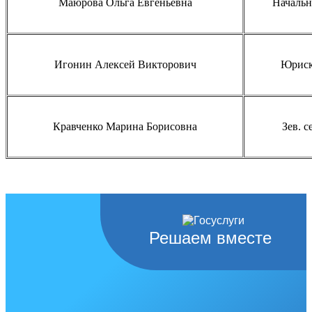
Маюрова Ольга Евгеньевна
Начальн
Игонин Алексей Викторович
Юриск
Кравченко Марина Борисовна
Зев. 
Решаем вместе