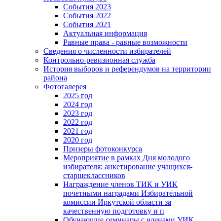
События 2023
События 2022
События 2021
Актуальная информация
Равные права - равные возможности
Сведения о численности избирателей
Контрольно-ревизионная служба
История выборов и референдумов на территории
района
Фотогалерея
2025 год
2024 год
2023 год
2022 год
2021 год
2020 год
Призеры фотоконкурса
Мероприятие в рамках Дня молодого
избирателя: анкетирование учащихся-
старшеклассников
Награждение членов ТИК и УИК
почетными наградами Избирательной
комиссии Иркутской области за
качественную подготовку и п
Обучающие семинары с членами УИК