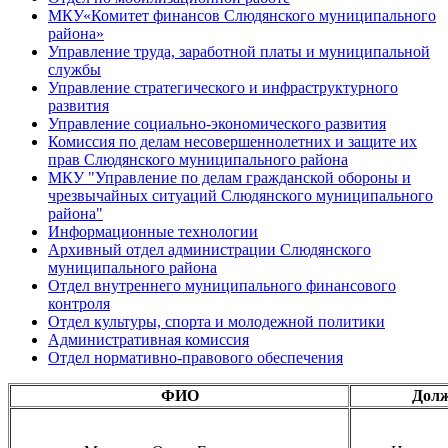
МКУ«Комитет финансов Слюдянского муниципального
района»
Управление труда, заработной платы и муниципальной
службы
Управление стратегического и инфраструктурного
развития
Управление социально-экономического развития
Комиссия по делам несовершеннолетних и защите их
прав Слюдянского муниципального района
МКУ "Управление по делам гражданской обороны и
чрезвычайных ситуаций Слюдянского муниципального
района"
Информационные технологии
Архивный отдел администрации Слюдянского
муниципального района
Отдел внутреннего муниципального финансового
контроля
Отдел культуры, спорта и молодежной политики
Административная комиссия
Отдел нормативно-правового обеспечения
ФИО
Долж