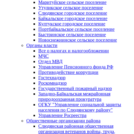
Маритуйское сельское поселение
Утуликское сельское поселение
Слюдянское городское поселение
Байкальское городское поселение
Култукское городское поселение
Портбайкальское сельское поселение
Быстринское сельское поселение
Новоснежнинское сельское поселение
Органы власти
Все о налогах и налогообложении
МЧС
Отдел МВД
Управление Пенсионного фонда РФ
Противодействие коррупции
Гостехнадзор
Роскомнадзор
Государственный пожарный надзор
Западно-Байкальская межрайонная
природоохранная прокуратура
ОГКУ "Управление социальной защиты
населения по Слюдянскому району"
Управление Росреестра
Общественные организации района
Слюдянская районная общественная
организация ветеранов войны, труда,