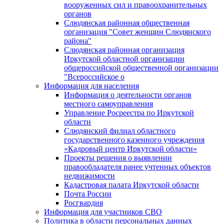
вооруженных сил и правоохранительных
органов
Слюдянская районная общественная
организация "Совет женщин Слюдянского
района"
Слюдянская районная организация
Иркутской областной организации
общероссийской общественной организации
"Всероссийское о
Информация для населения
Информация о деятельности органов
местного самоуправления
Управление Росреестра по Иркутской
области
Слюдянский филиал областного
государственного казенного учреждения
«Кадровый центр Иркутской области»
Проекты решения о выявлении
правообладателя ранее учтенных объектов
недвижимости
Кадастровая палата Иркутской области
Почта России
Росгвардия
Информация для участников СВО
Политика в области персональных данных