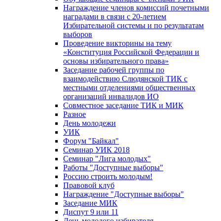
Награждение членов комиссий почетными
наградами в связи с 20-летием
Избирательной системы и по результатам
выборов
Проведение викторины на тему
«Конституция Российской Федерации и
основы избирательного права»
Заседание рабочей группы по
взаимодействию Слюдянской ТИК с
местными отделениями общественных
организаций инвалидов ИО
Совместное заседание ТИК и МИК
Разное
День молодежи
УИК
Форум "Байкал"
Семинар УИК 2018
Семинар "Лига молодых"
Работы "Доступные выборы"
Россию строить молодым!
Правовой клуб
Награждение "Доступные выборы"
Заседание МИК
Диспут 9 или 11
День молодого избирателя