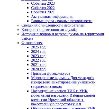
События 2023
События 2022
События 2021
Актуальная информация
Равные права - равные возможности
Сведения о численности избирателей
Контрольно-ревизионная служба
История выборов и референдумов на территории
района
Фотогалерея
2025 год
2024 год
2023 год
2022 год
2021 год
2020 год
Призеры фотоконкурса
Мероприятие в рамках Дня молодого
избирателя: анкетирование учащихся-
старшеклассников
Награждение членов ТИК и УИК
почетными наградами Избирательной
комиссии Иркутской области за
качественную подготовку и п
Обучающие семинары с членами УИК