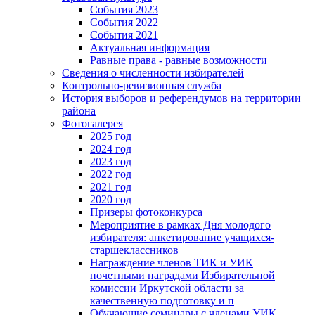
События 2023
События 2022
События 2021
Актуальная информация
Равные права - равные возможности
Сведения о численности избирателей
Контрольно-ревизионная служба
История выборов и референдумов на территории
района
Фотогалерея
2025 год
2024 год
2023 год
2022 год
2021 год
2020 год
Призеры фотоконкурса
Мероприятие в рамках Дня молодого
избирателя: анкетирование учащихся-
старшеклассников
Награждение членов ТИК и УИК
почетными наградами Избирательной
комиссии Иркутской области за
качественную подготовку и п
Обучающие семинары с членами УИК