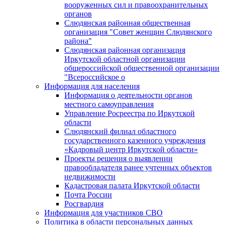
вооруженных сил и правоохранительных
органов
Слюдянская районная общественная
организация "Совет женщин Слюдянского
района"
Слюдянская районная организация
Иркутской областной организации
общероссийской общественной организации
"Всероссийское о
Информация для населения
Информация о деятельности органов
местного самоуправления
Управление Росреестра по Иркутской
области
Слюдянский филиал областного
государственного казенного учреждения
«Кадровый центр Иркутской области»
Проекты решения о выявлении
правообладателя ранее учтенных объектов
недвижимости
Кадастровая палата Иркутской области
Почта России
Росгвардия
Информация для участников СВО
Политика в области персональных данных