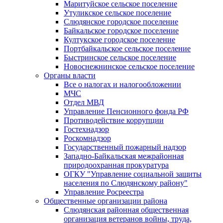
Маритуйское сельское поселение
Утуликское сельское поселение
Слюдянское городское поселение
Байкальское городское поселение
Култукское городское поселение
Портбайкальское сельское поселение
Быстринское сельское поселение
Новоснежнинское сельское поселение
Органы власти
Все о налогах и налогообложении
МЧС
Отдел МВД
Управление Пенсионного фонда РФ
Противодействие коррупции
Гостехнадзор
Роскомнадзор
Государственный пожарный надзор
Западно-Байкальская межрайонная
природоохранная прокуратура
ОГКУ "Управление социальной защиты
населения по Слюдянскому району"
Управление Росреестра
Общественные организации района
Слюдянская районная общественная
организация ветеранов войны, труда,