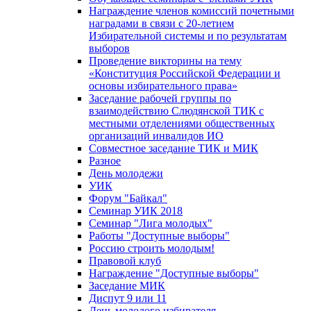
Награждение членов комиссий почетными
наградами в связи с 20-летием
Избирательной системы и по результатам
выборов
Проведение викторины на тему
«Конституция Российской Федерации и
основы избирательного права»
Заседание рабочей группы по
взаимодействию Слюдянской ТИК с
местными отделениями общественных
организаций инвалидов ИО
Совместное заседание ТИК и МИК
Разное
День молодежи
УИК
Форум "Байкал"
Семинар УИК 2018
Семинар "Лига молодых"
Работы "Доступные выборы"
Россию строить молодым!
Правовой клуб
Награждение "Доступные выборы"
Заседание МИК
Диспут 9 или 11
День молодого избирателя