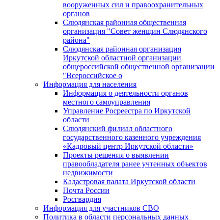
вооруженных сил и правоохранительных
органов
Слюдянская районная общественная
организация "Совет женщин Слюдянского
района"
Слюдянская районная организация
Иркутской областной организации
общероссийской общественной организации
"Всероссийское о
Информация для населения
Информация о деятельности органов
местного самоуправления
Управление Росреестра по Иркутской
области
Слюдянский филиал областного
государственного казенного учреждения
«Кадровый центр Иркутской области»
Проекты решения о выявлении
правообладателя ранее учтенных объектов
недвижимости
Кадастровая палата Иркутской области
Почта России
Росгвардия
Информация для участников СВО
Политика в области персональных данных