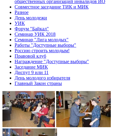
общественных организаций инвалидов ИО
Совместное заседание ТИК и МИК
Разное
День молодежи
УИК
Форум "Байкал"
Семинар УИК 2018
Семинар "Лига молодых"
Работы "Доступные выборы"
Россию строить молодым!
Правовой клуб
Награждение "Доступные выборы"
Заседание МИК
Диспут 9 или 11
День молодого избирателя
Главный Закон страны