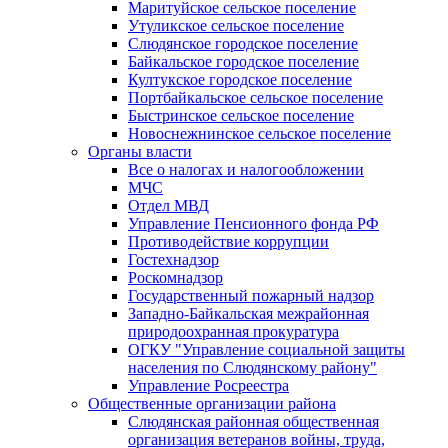
Маритуйское сельское поселение
Утуликское сельское поселение
Слюдянское городское поселение
Байкальское городское поселение
Култукское городское поселение
Портбайкальское сельское поселение
Быстринское сельское поселение
Новоснежнинское сельское поселение
Органы власти
Все о налогах и налогообложении
МЧС
Отдел МВД
Управление Пенсионного фонда РФ
Противодействие коррупции
Гостехнадзор
Роскомнадзор
Государственный пожарный надзор
Западно-Байкальская межрайонная
природоохранная прокуратура
ОГКУ "Управление социальной защиты
населения по Слюдянскому району"
Управление Росреестра
Общественные организации района
Слюдянская районная общественная
организация ветеранов войны, труда,