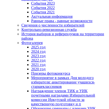
События 2023
События 2022
События 2021
Актуальная информация
Равные права - равные возможности
Сведения о численности избирателей
Контрольно-ревизионная служба
История выборов и референдумов на территории
района
Фотогалерея
2025 год
2024 год
2023 год
2022 год
2021 год
2020 год
Призеры фотоконкурса
Мероприятие в рамках Дня молодого
избирателя: анкетирование учащихся-
старшеклассников
Награждение членов ТИК и УИК
почетными наградами Избирательной
комиссии Иркутской области за
качественную подготовку и п
Обучающие семинары с членами УИК