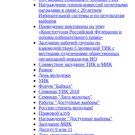
Награждение членов комиссий почетными
наградами в связи с 20-летием
Избирательной системы и по результатам
выборов
Проведение викторины на тему
«Конституция Российской Федерации и
основы избирательного права»
Заседание рабочей группы по
взаимодействию Слюдянской ТИК с
местными отделениями общественных
организаций инвалидов ИО
Совместное заседание ТИК и МИК
Разное
День молодежи
УИК
Форум "Байкал"
Семинар УИК 2018
Семинар "Лига молодых"
Работы "Доступные выборы"
Россию строить молодым!
Правовой клуб
Награждение "Доступные выборы"
Заседание МИК
Диспут 9 или 11
День молодого избирателя