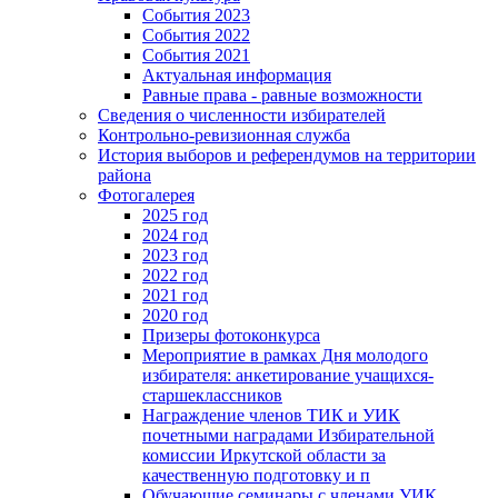
События 2023
События 2022
События 2021
Актуальная информация
Равные права - равные возможности
Сведения о численности избирателей
Контрольно-ревизионная служба
История выборов и референдумов на территории
района
Фотогалерея
2025 год
2024 год
2023 год
2022 год
2021 год
2020 год
Призеры фотоконкурса
Мероприятие в рамках Дня молодого
избирателя: анкетирование учащихся-
старшеклассников
Награждение членов ТИК и УИК
почетными наградами Избирательной
комиссии Иркутской области за
качественную подготовку и п
Обучающие семинары с членами УИК