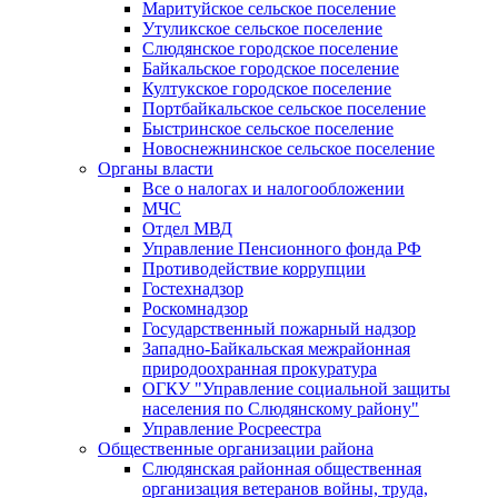
Маритуйское сельское поселение
Утуликское сельское поселение
Слюдянское городское поселение
Байкальское городское поселение
Култукское городское поселение
Портбайкальское сельское поселение
Быстринское сельское поселение
Новоснежнинское сельское поселение
Органы власти
Все о налогах и налогообложении
МЧС
Отдел МВД
Управление Пенсионного фонда РФ
Противодействие коррупции
Гостехнадзор
Роскомнадзор
Государственный пожарный надзор
Западно-Байкальская межрайонная
природоохранная прокуратура
ОГКУ "Управление социальной защиты
населения по Слюдянскому району"
Управление Росреестра
Общественные организации района
Слюдянская районная общественная
организация ветеранов войны, труда,