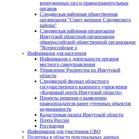
вооруженных сил и правоохранительных
органов
Слюдянская районная общественная
организация "Совет женщин Слюдянского
района"
Слюдянская районная организация
Иркутской областной организации
общероссийской общественной организации
"Всероссийское о
Информация для населения
Информация о деятельности органов
местного самоуправления
Управление Росреестра по Иркутской
области
Слюдянский филиал областного
государственного казенного учреждения
«Кадровый центр Иркутской области»
Проекты решения о выявлении
правообладателя ранее учтенных объектов
недвижимости
Кадастровая палата Иркутской области
Почта России
Росгвардия
Информация для участников СВО
Политика в области персональных данных