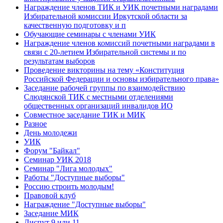
Награждение членов ТИК и УИК почетными наградами
Избирательной комиссии Иркутской области за
качественную подготовку и п
Обучающие семинары с членами УИК
Награждение членов комиссий почетными наградами в
связи с 20-летием Избирательной системы и по
результатам выборов
Проведение викторины на тему «Конституция
Российской Федерации и основы избирательного права»
Заседание рабочей группы по взаимодействию
Слюдянской ТИК с местными отделениями
общественных организаций инвалидов ИО
Совместное заседание ТИК и МИК
Разное
День молодежи
УИК
Форум "Байкал"
Семинар УИК 2018
Семинар "Лига молодых"
Работы "Доступные выборы"
Россию строить молодым!
Правовой клуб
Награждение "Доступные выборы"
Заседание МИК
Диспут 9 или 11