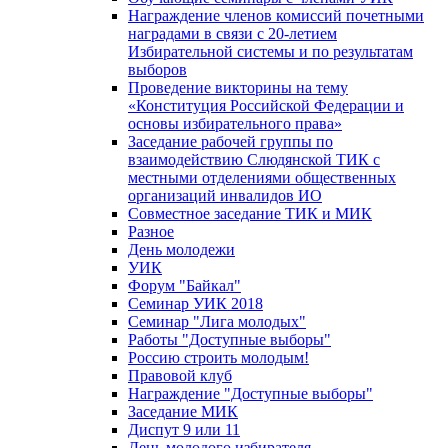
Награждение членов комиссий почетными
наградами в связи с 20-летием
Избирательной системы и по результатам
выборов
Проведение викторины на тему
«Конституция Российской Федерации и
основы избирательного права»
Заседание рабочей группы по
взаимодействию Слюдянской ТИК с
местными отделениями общественных
организаций инвалидов ИО
Совместное заседание ТИК и МИК
Разное
День молодежи
УИК
Форум "Байкал"
Семинар УИК 2018
Семинар "Лига молодых"
Работы "Доступные выборы"
Россию строить молодым!
Правовой клуб
Награждение "Доступные выборы"
Заседание МИК
Диспут 9 или 11
День молодого избирателя