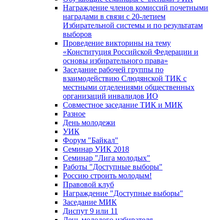
Награждение членов комиссий почетными
наградами в связи с 20-летием
Избирательной системы и по результатам
выборов
Проведение викторины на тему
«Конституция Российской Федерации и
основы избирательного права»
Заседание рабочей группы по
взаимодействию Слюдянской ТИК с
местными отделениями общественных
организаций инвалидов ИО
Совместное заседание ТИК и МИК
Разное
День молодежи
УИК
Форум "Байкал"
Семинар УИК 2018
Семинар "Лига молодых"
Работы "Доступные выборы"
Россию строить молодым!
Правовой клуб
Награждение "Доступные выборы"
Заседание МИК
Диспут 9 или 11
День молодого избирателя