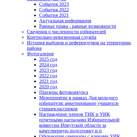
События 2023
События 2022
События 2021
Актуальная информация
Равные права - равные возможности
Сведения о численности избирателей
Контрольно-ревизионная служба
История выборов и референдумов на территории
района
Фотогалерея
2025 год
2024 год
2023 год
2022 год
2021 год
2020 год
Призеры фотоконкурса
Мероприятие в рамках Дня молодого
избирателя: анкетирование учащихся-
старшеклассников
Награждение членов ТИК и УИК
почетными наградами Избирательной
комиссии Иркутской области за
качественную подготовку и п
Обучающие семинары с членами УИК