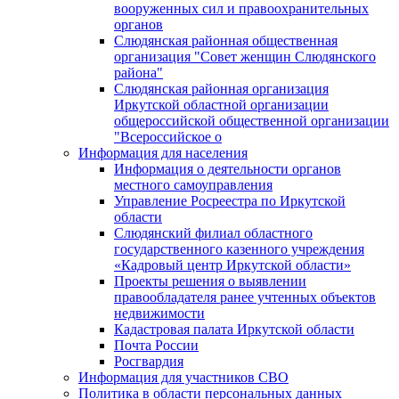
вооруженных сил и правоохранительных
органов
Слюдянская районная общественная
организация "Совет женщин Слюдянского
района"
Слюдянская районная организация
Иркутской областной организации
общероссийской общественной организации
"Всероссийское о
Информация для населения
Информация о деятельности органов
местного самоуправления
Управление Росреестра по Иркутской
области
Слюдянский филиал областного
государственного казенного учреждения
«Кадровый центр Иркутской области»
Проекты решения о выявлении
правообладателя ранее учтенных объектов
недвижимости
Кадастровая палата Иркутской области
Почта России
Росгвардия
Информация для участников СВО
Политика в области персональных данных