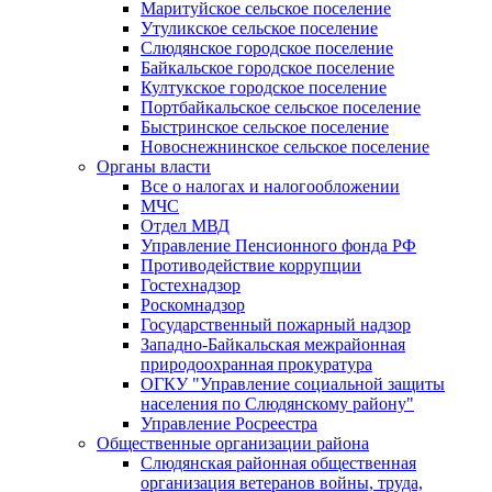
Маритуйское сельское поселение
Утуликское сельское поселение
Слюдянское городское поселение
Байкальское городское поселение
Култукское городское поселение
Портбайкальское сельское поселение
Быстринское сельское поселение
Новоснежнинское сельское поселение
Органы власти
Все о налогах и налогообложении
МЧС
Отдел МВД
Управление Пенсионного фонда РФ
Противодействие коррупции
Гостехнадзор
Роскомнадзор
Государственный пожарный надзор
Западно-Байкальская межрайонная
природоохранная прокуратура
ОГКУ "Управление социальной защиты
населения по Слюдянскому району"
Управление Росреестра
Общественные организации района
Слюдянская районная общественная
организация ветеранов войны, труда,