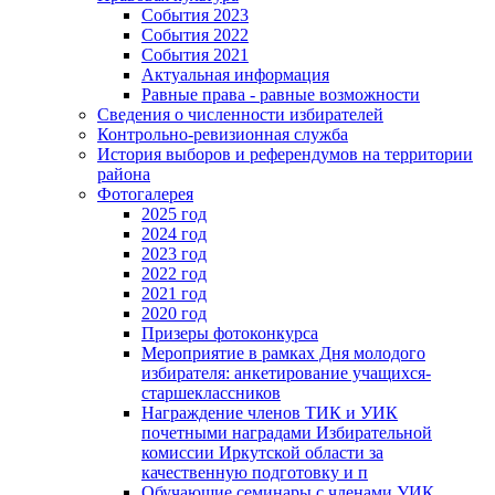
События 2023
События 2022
События 2021
Актуальная информация
Равные права - равные возможности
Сведения о численности избирателей
Контрольно-ревизионная служба
История выборов и референдумов на территории
района
Фотогалерея
2025 год
2024 год
2023 год
2022 год
2021 год
2020 год
Призеры фотоконкурса
Мероприятие в рамках Дня молодого
избирателя: анкетирование учащихся-
старшеклассников
Награждение членов ТИК и УИК
почетными наградами Избирательной
комиссии Иркутской области за
качественную подготовку и п
Обучающие семинары с членами УИК