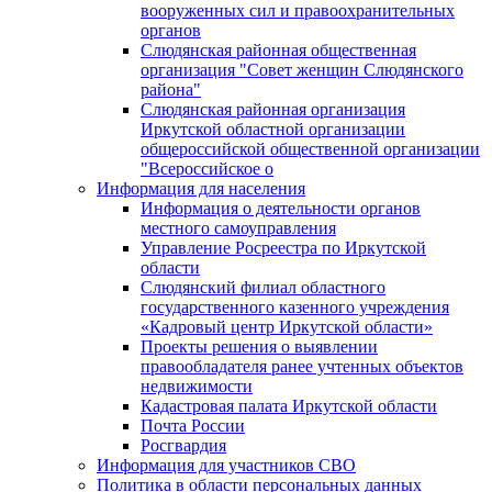
вооруженных сил и правоохранительных
органов
Слюдянская районная общественная
организация "Совет женщин Слюдянского
района"
Слюдянская районная организация
Иркутской областной организации
общероссийской общественной организации
"Всероссийское о
Информация для населения
Информация о деятельности органов
местного самоуправления
Управление Росреестра по Иркутской
области
Слюдянский филиал областного
государственного казенного учреждения
«Кадровый центр Иркутской области»
Проекты решения о выявлении
правообладателя ранее учтенных объектов
недвижимости
Кадастровая палата Иркутской области
Почта России
Росгвардия
Информация для участников СВО
Политика в области персональных данных