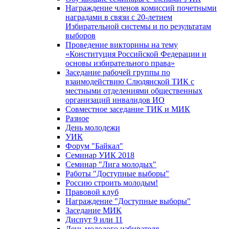
Награждение членов комиссий почетными
наградами в связи с 20-летием
Избирательной системы и по результатам
выборов
Проведение викторины на тему
«Конституция Российской Федерации и
основы избирательного права»
Заседание рабочей группы по
взаимодействию Слюдянской ТИК с
местными отделениями общественных
организаций инвалидов ИО
Совместное заседание ТИК и МИК
Разное
День молодежи
УИК
Форум "Байкал"
Семинар УИК 2018
Семинар "Лига молодых"
Работы "Доступные выборы"
Россию строить молодым!
Правовой клуб
Награждение "Доступные выборы"
Заседание МИК
Диспут 9 или 11
День молодого избирателя