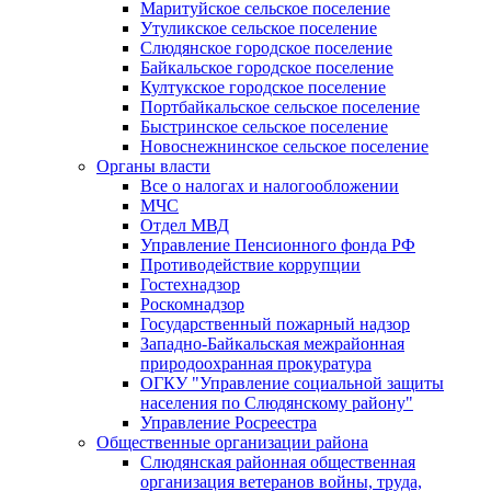
Маритуйское сельское поселение
Утуликское сельское поселение
Слюдянское городское поселение
Байкальское городское поселение
Култукское городское поселение
Портбайкальское сельское поселение
Быстринское сельское поселение
Новоснежнинское сельское поселение
Органы власти
Все о налогах и налогообложении
МЧС
Отдел МВД
Управление Пенсионного фонда РФ
Противодействие коррупции
Гостехнадзор
Роскомнадзор
Государственный пожарный надзор
Западно-Байкальская межрайонная
природоохранная прокуратура
ОГКУ "Управление социальной защиты
населения по Слюдянскому району"
Управление Росреестра
Общественные организации района
Слюдянская районная общественная
организация ветеранов войны, труда,