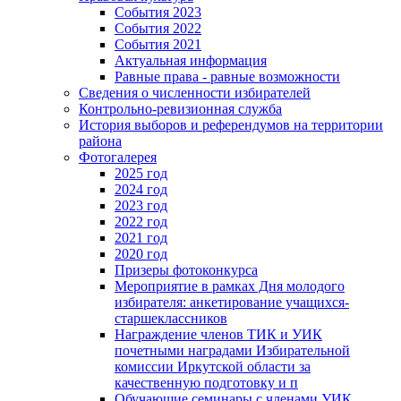
События 2023
События 2022
События 2021
Актуальная информация
Равные права - равные возможности
Сведения о численности избирателей
Контрольно-ревизионная служба
История выборов и референдумов на территории
района
Фотогалерея
2025 год
2024 год
2023 год
2022 год
2021 год
2020 год
Призеры фотоконкурса
Мероприятие в рамках Дня молодого
избирателя: анкетирование учащихся-
старшеклассников
Награждение членов ТИК и УИК
почетными наградами Избирательной
комиссии Иркутской области за
качественную подготовку и п
Обучающие семинары с членами УИК