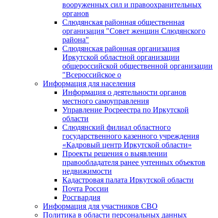
вооруженных сил и правоохранительных
органов
Слюдянская районная общественная
организация "Совет женщин Слюдянского
района"
Слюдянская районная организация
Иркутской областной организации
общероссийской общественной организации
"Всероссийское о
Информация для населения
Информация о деятельности органов
местного самоуправления
Управление Росреестра по Иркутской
области
Слюдянский филиал областного
государственного казенного учреждения
«Кадровый центр Иркутской области»
Проекты решения о выявлении
правообладателя ранее учтенных объектов
недвижимости
Кадастровая палата Иркутской области
Почта России
Росгвардия
Информация для участников СВО
Политика в области персональных данных