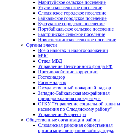
Маритуйское сельское поселение
Утуликское сельское поселение
Слюдянское городское поселение
Байкальское городское поселение
Култукское городское поселение
Портбайкальское сельское поселение
Быстринское сельское поселение
Новоснежнинское сельское поселение
Органы власти
Все о налогах и налогообложении
МЧС
Отдел МВД
Управление Пенсионного фонда РФ
Противодействие коррупции
Гостехнадзор
Роскомнадзор
Государственный пожарный надзор
Западно-Байкальская межрайонная
природоохранная прокуратура
ОГКУ "Управление социальной защиты
населения по Слюдянскому району"
Управление Росреестра
Общественные организации района
Слюдянская районная общественная
организация ветеранов войны, труда,