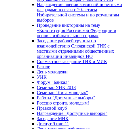
Награждение членов комиссий почетными
наградами в связи с 20-летием
Избирательной системы и по результатам
выборов
Проведение викторины на тему
«Конституция Российской Федерации и
основы избирательного права»
Заседание рабочей группы по
взаимодействию Слюдянской ТИК с
местными отделениями общественных
организаций инвалидов ИО
Совместное заседание ТИК и МИК
Разное
День молодежи
УИК
Форум "Байкал"
Семинар УИК 2018
Семинар "Лига молодых"
Работы "Доступные выборы"
Россию строить молодым!
Правовой клуб
Награждение "Доступные выборы"
Заседание МИК
Диспут 9 или 11
День молодого избирателя