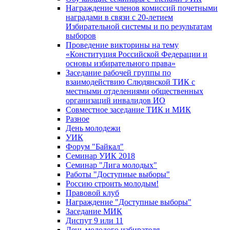
Награждение членов комиссий почетными
наградами в связи с 20-летием
Избирательной системы и по результатам
выборов
Проведение викторины на тему
«Конституция Российской Федерации и
основы избирательного права»
Заседание рабочей группы по
взаимодействию Слюдянской ТИК с
местными отделениями общественных
организаций инвалидов ИО
Совместное заседание ТИК и МИК
Разное
День молодежи
УИК
Форум "Байкал"
Семинар УИК 2018
Семинар "Лига молодых"
Работы "Доступные выборы"
Россию строить молодым!
Правовой клуб
Награждение "Доступные выборы"
Заседание МИК
Диспут 9 или 11
День молодого избирателя