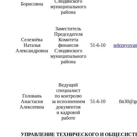
Слюдянского
Борисовна
муниципального
района
Заместитель
Председателя
Селезнёва
Комитета
Наталья
финансов
51-6-10
seleznyova
Александровна
Слюдянского
муниципального
района
Ведущий
специалист
Головань
по контролю
Анастасия
за исполнением
51-6-10
fin30@go
Алексеевна
документов
и кадровой
работе
УПРАВЛЕНИЕ ТЕХНИЧЕСКОГО И ОБЩЕСИСТ