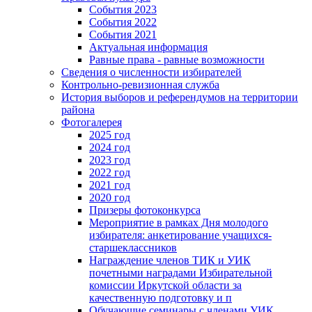
События 2023
События 2022
События 2021
Актуальная информация
Равные права - равные возможности
Сведения о численности избирателей
Контрольно-ревизионная служба
История выборов и референдумов на территории
района
Фотогалерея
2025 год
2024 год
2023 год
2022 год
2021 год
2020 год
Призеры фотоконкурса
Мероприятие в рамках Дня молодого
избирателя: анкетирование учащихся-
старшеклассников
Награждение членов ТИК и УИК
почетными наградами Избирательной
комиссии Иркутской области за
качественную подготовку и п
Обучающие семинары с членами УИК