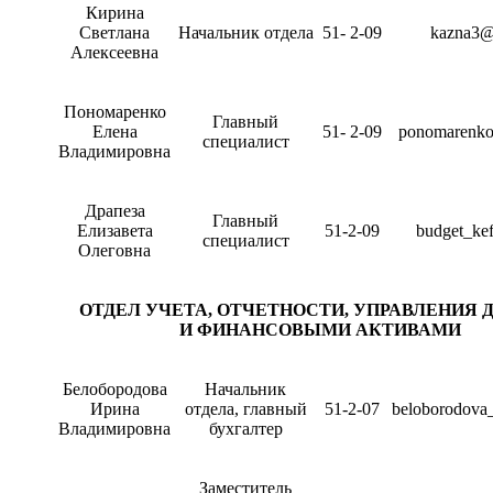
Кирина
Светлана
Начальник отдела
51- 2-09
kazna3@
Алексеевна
Пономаренко
Главный
Елена
51- 2-09
ponomarenko
специалист
Владимировна
Драпеза
Главный
Елизавета
51-2-09
budget_ke
специалист
Олеговна
ОТДЕЛ УЧЕТА, ОТЧЕТНОСТИ, УПРАВЛЕНИЯ 
И ФИНАНСОВЫМИ АКТИВАМИ
Белобородова
Начальник
Ирина
отдела, главный
51-2-07
beloborodova
Владимировна
бухгалтер
Заместитель