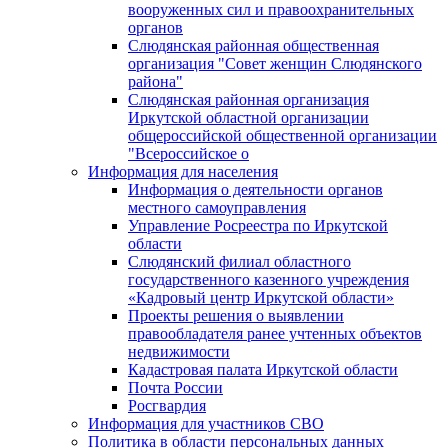
вооруженных сил и правоохранительных
органов
Слюдянская районная общественная
организация "Совет женщин Слюдянского
района"
Слюдянская районная организация
Иркутской областной организации
общероссийской общественной организации
"Всероссийское о
Информация для населения
Информация о деятельности органов
местного самоуправления
Управление Росреестра по Иркутской
области
Слюдянский филиал областного
государственного казенного учреждения
«Кадровый центр Иркутской области»
Проекты решения о выявлении
правообладателя ранее учтенных объектов
недвижимости
Кадастровая палата Иркутской области
Почта России
Росгвардия
Информация для участников СВО
Политика в области персональных данных