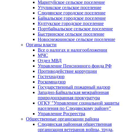
Маритуйское сельское поселение
Утуликское сельское поселение
Слюдянское городское поселение
Байкальское городское поселение
Култукское городское поселение
Портбайкальское сельское поселение
Быстринское сельское поселение
Новоснежнинское сельское поселение
Органы власти
Все о налогах и налогообложении
МЧС
Отдел МВД
Управление Пенсионного фонда РФ
Противодействие коррупции
Гостехнадзор
Роскомнадзор
Государственный пожарный надзор
Западно-Байкальская межрайонная
природоохранная прокуратура
ОГКУ "Управление социальной защиты
населения по Слюдянскому району"
Управление Росреестра
Общественные организации района
Слюдянская районная общественная
организация ветеранов войны, труда,