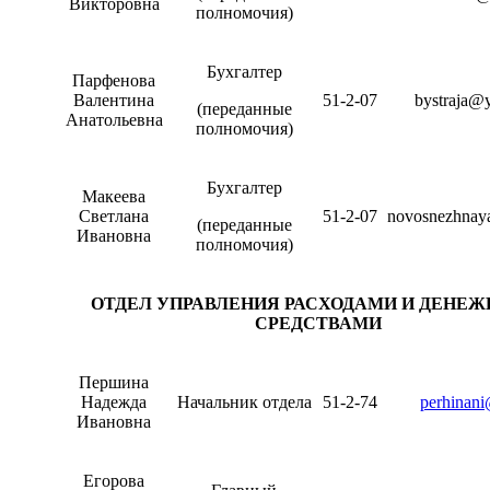
Викторовна
полномочия)
Бухгалтер
Парфенова
Валентина
51-2-07
bystraja@
(переданные
Анатольевна
полномочия)
Бухгалтер
Макеева
Светлана
51-2-07
novosnezhnay
(переданные
Ивановна
полномочия)
ОТДЕЛ УПРАВЛЕНИЯ РАСХОДАМИ И ДЕНЕ
СРЕДСТВАМИ
Першина
Надежда
Начальник отдела
51-2-74
perhinani
Ивановна
Егорова