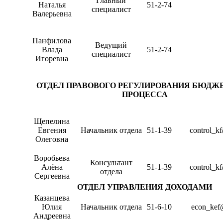
Главный
Наталья
51-2-74
специалист
Валерьевна
Панфилова
Ведущий
Влада
51-2-74
специалист
Игоревна
ОТДЕЛ ПРАВОВОГО РЕГУЛИРОВАНИЯ БЮДЖ
ПРОЦЕССА
Щепелина
Евгения
Начальник отдела
51-1-39
control_k
Олеговна
Воробьева
Консультант
Алёна
51-1-39
control_k
отдела
Сергеевна
ОТДЕЛ УПРАВЛЕНИЯ ДОХОДАМИ
Казанцева
Юлия
Начальник отдела
51-6-10
econ_kef
Андреевна