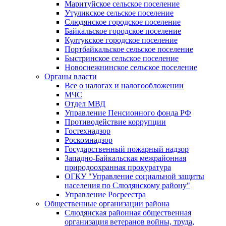
Маритуйское сельское поселение
Утуликское сельское поселение
Слюдянское городское поселение
Байкальское городское поселение
Култукское городское поселение
Портбайкальское сельское поселение
Быстринское сельское поселение
Новоснежнинское сельское поселение
Органы власти
Все о налогах и налогообложении
МЧС
Отдел МВД
Управление Пенсионного фонда РФ
Противодействие коррупции
Гостехнадзор
Роскомнадзор
Государственный пожарный надзор
Западно-Байкальская межрайонная
природоохранная прокуратура
ОГКУ "Управление социальной защиты
населения по Слюдянскому району"
Управление Росреестра
Общественные организации района
Слюдянская районная общественная
организация ветеранов войны, труда,