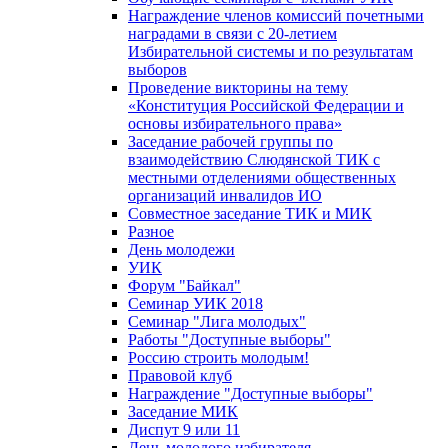
Награждение членов комиссий почетными
наградами в связи с 20-летием
Избирательной системы и по результатам
выборов
Проведение викторины на тему
«Конституция Российской Федерации и
основы избирательного права»
Заседание рабочей группы по
взаимодействию Слюдянской ТИК с
местными отделениями общественных
организаций инвалидов ИО
Совместное заседание ТИК и МИК
Разное
День молодежи
УИК
Форум "Байкал"
Семинар УИК 2018
Семинар "Лига молодых"
Работы "Доступные выборы"
Россию строить молодым!
Правовой клуб
Награждение "Доступные выборы"
Заседание МИК
Диспут 9 или 11
День молодого избирателя