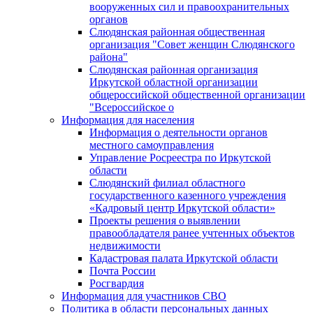
вооруженных сил и правоохранительных
органов
Слюдянская районная общественная
организация "Совет женщин Слюдянского
района"
Слюдянская районная организация
Иркутской областной организации
общероссийской общественной организации
"Всероссийское о
Информация для населения
Информация о деятельности органов
местного самоуправления
Управление Росреестра по Иркутской
области
Слюдянский филиал областного
государственного казенного учреждения
«Кадровый центр Иркутской области»
Проекты решения о выявлении
правообладателя ранее учтенных объектов
недвижимости
Кадастровая палата Иркутской области
Почта России
Росгвардия
Информация для участников СВО
Политика в области персональных данных