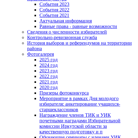
События 2023
События 2022
События 2021
Актуальная информация
Равные права - равные возможности
Сведения о численности избирателей
Контрольно-ревизионная служба
История выборов и референдумов на территории
района
Фотогалерея
2025 год
2024 год
2023 год
2022 год
2021 год
2020 год
Призеры фотоконкурса
Мероприятие в рамках Дня молодого
избирателя: анкетирование учащихся-
старшеклассников
Награждение членов ТИК и УИК
почетными наградами Избирательной
комиссии Иркутской области за
качественную подготовку и п
Обучающие семинары с членами УИК