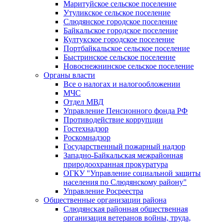
Маритуйское сельское поселение
Утуликское сельское поселение
Слюдянское городское поселение
Байкальское городское поселение
Култукское городское поселение
Портбайкальское сельское поселение
Быстринское сельское поселение
Новоснежнинское сельское поселение
Органы власти
Все о налогах и налогообложении
МЧС
Отдел МВД
Управление Пенсионного фонда РФ
Противодействие коррупции
Гостехнадзор
Роскомнадзор
Государственный пожарный надзор
Западно-Байкальская межрайонная
природоохранная прокуратура
ОГКУ "Управление социальной защиты
населения по Слюдянскому району"
Управление Росреестра
Общественные организации района
Слюдянская районная общественная
организация ветеранов войны, труда,