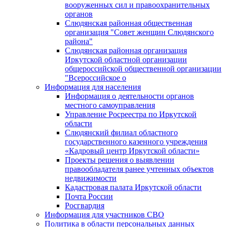
вооруженных сил и правоохранительных
органов
Слюдянская районная общественная
организация "Совет женщин Слюдянского
района"
Слюдянская районная организация
Иркутской областной организации
общероссийской общественной организации
"Всероссийское о
Информация для населения
Информация о деятельности органов
местного самоуправления
Управление Росреестра по Иркутской
области
Слюдянский филиал областного
государственного казенного учреждения
«Кадровый центр Иркутской области»
Проекты решения о выявлении
правообладателя ранее учтенных объектов
недвижимости
Кадастровая палата Иркутской области
Почта России
Росгвардия
Информация для участников СВО
Политика в области персональных данных