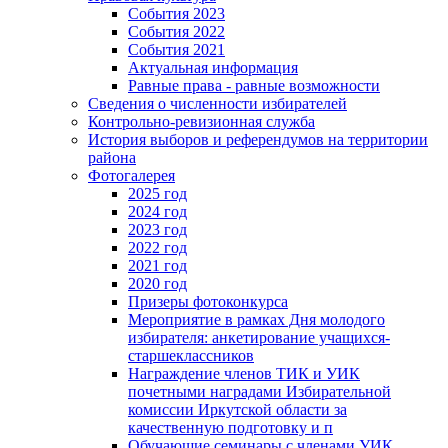
События 2023
События 2022
События 2021
Актуальная информация
Равные права - равные возможности
Сведения о численности избирателей
Контрольно-ревизионная служба
История выборов и референдумов на территории
района
Фотогалерея
2025 год
2024 год
2023 год
2022 год
2021 год
2020 год
Призеры фотоконкурса
Мероприятие в рамках Дня молодого
избирателя: анкетирование учащихся-
старшеклассников
Награждение членов ТИК и УИК
почетными наградами Избирательной
комиссии Иркутской области за
качественную подготовку и п
Обучающие семинары с членами УИК