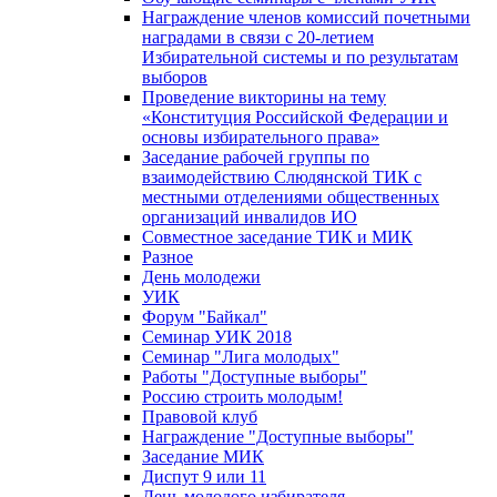
Награждение членов комиссий почетными
наградами в связи с 20-летием
Избирательной системы и по результатам
выборов
Проведение викторины на тему
«Конституция Российской Федерации и
основы избирательного права»
Заседание рабочей группы по
взаимодействию Слюдянской ТИК с
местными отделениями общественных
организаций инвалидов ИО
Совместное заседание ТИК и МИК
Разное
День молодежи
УИК
Форум "Байкал"
Семинар УИК 2018
Семинар "Лига молодых"
Работы "Доступные выборы"
Россию строить молодым!
Правовой клуб
Награждение "Доступные выборы"
Заседание МИК
Диспут 9 или 11
День молодого избирателя