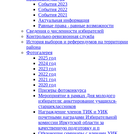
События 2023
События 2022
События 2021
Актуальная информация
Равные права - равные возможности
Сведения о численности избирателей
Контрольно-ревизионная служба
История выборов и референдумов на территории
района
Фотогалерея
2025 год
2024 год
2023 год
2022 год
2021 год
2020 год
Призеры фотоконкурса
Мероприятие в рамках Дня молодого
избирателя: анкетирование учащихся-
старшеклассников
Награждение членов ТИК и УИК
почетными наградами Избирательной
комиссии Иркутской области за
качественную подготовку и п
Обучающие семинары с членами УИК