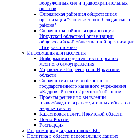
вооруженных сил и правоохранительных
органов
Слюдянская районная общественная
организация "Совет женщин Слюдянского
района"
Слюдянская районная организация
Иркутской областной организации
общероссийской общественной организации
"Всероссийское о
Информация для населения
Информация о деятельности органов
местного самоуправления
Управление Росреестра по Иркутской
области
Слюдянский филиал областного
государственного казенного учреждения
«Кадровый центр Иркутской области»
Проекты решения о выявлении
правообладателя ранее учтенных объектов
недвижимости
Кадастровая палата Иркутской области
Почта России
Росгвардия
Информация для участников СВО
Политика в области персональных данных