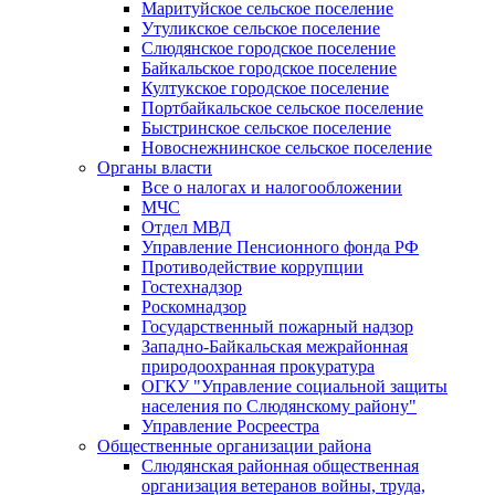
Маритуйское сельское поселение
Утуликское сельское поселение
Слюдянское городское поселение
Байкальское городское поселение
Култукское городское поселение
Портбайкальское сельское поселение
Быстринское сельское поселение
Новоснежнинское сельское поселение
Органы власти
Все о налогах и налогообложении
МЧС
Отдел МВД
Управление Пенсионного фонда РФ
Противодействие коррупции
Гостехнадзор
Роскомнадзор
Государственный пожарный надзор
Западно-Байкальская межрайонная
природоохранная прокуратура
ОГКУ "Управление социальной защиты
населения по Слюдянскому району"
Управление Росреестра
Общественные организации района
Слюдянская районная общественная
организация ветеранов войны, труда,