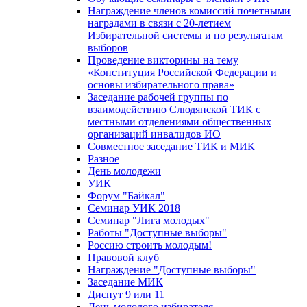
Награждение членов комиссий почетными
наградами в связи с 20-летием
Избирательной системы и по результатам
выборов
Проведение викторины на тему
«Конституция Российской Федерации и
основы избирательного права»
Заседание рабочей группы по
взаимодействию Слюдянской ТИК с
местными отделениями общественных
организаций инвалидов ИО
Совместное заседание ТИК и МИК
Разное
День молодежи
УИК
Форум "Байкал"
Семинар УИК 2018
Семинар "Лига молодых"
Работы "Доступные выборы"
Россию строить молодым!
Правовой клуб
Награждение "Доступные выборы"
Заседание МИК
Диспут 9 или 11
День молодого избирателя