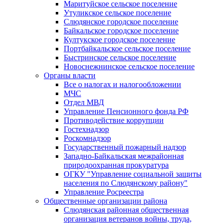
Маритуйское сельское поселение
Утуликское сельское поселение
Слюдянское городское поселение
Байкальское городское поселение
Култукское городское поселение
Портбайкальское сельское поселение
Быстринское сельское поселение
Новоснежнинское сельское поселение
Органы власти
Все о налогах и налогообложении
МЧС
Отдел МВД
Управление Пенсионного фонда РФ
Противодействие коррупции
Гостехнадзор
Роскомнадзор
Государственный пожарный надзор
Западно-Байкальская межрайонная
природоохранная прокуратура
ОГКУ "Управление социальной защиты
населения по Слюдянскому району"
Управление Росреестра
Общественные организации района
Слюдянская районная общественная
организация ветеранов войны, труда,