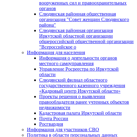
вооруженных сил и правоохранительных
органов
Слюдянская районная общественная
организация "Совет женщин Слюдянского
района"
Слюдянская районная организация
Иркутской областной организации
общероссийской общественной организации
"Всероссийское о
Информация для населения
Информация о деятельности органов
местного самоуправления
Управление Росреестра по Иркутской
области
Слюдянский филиал областного
государственного казенного учреждения
«Кадровый центр Иркутской области»
Проекты решения о выявлении
правообладателя ранее учтенных объектов
недвижимости
Кадастровая палата Иркутской области
Почта России
Росгвардия
Информация для участников СВО
Политика в области персональных данных