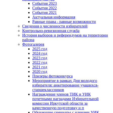
События 2023
События 2022
События 2021
Актуальная информация
Равные права - равные возможности
Сведения о численности избирателей
Контрольно-ревизионная служба
История выборов и референдумов на территории
района
Фотогалерея
2025 год
2024 год
2023 год
2022 год
2021 год
2020 год
Призеры фотоконкурса
Мероприятие в рамках Дня молодого
избирателя: анкетирование учащихся-
старшеклассников
Награждение членов ТИК и УИК
почетными наградами Избирательной
комиссии Иркутской области за
качественную подготовку и п
Обучающие семинары с членами УИК