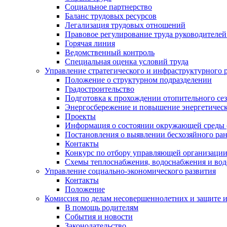
Социальное партнерство
Баланс трудовых ресурсов
Легализация трудовых отношений
Правовое регулирование труда руководителе
Горячая линия
Ведомственный контроль
Специальная оценка условий труда
Управление стратегического и инфраструктурного 
Положение о структурном подразделении
Градостроительство
Подготовка к прохождении отопительного се
Энергосбережение и повышение энергетичес
Проекты
Информация о состоянии окружающей среды 
Постановления о выявлении бесхозяйного ра
Контакты
Конкурс по отбору управляющей организаци
Схемы теплоснабжения, водоснабжения и вод
Управление социально-экономического развития
Контакты
Положение
Комиссия по делам несовершеннолетних и защите 
В помощь родителям
События и новости
Законодательство