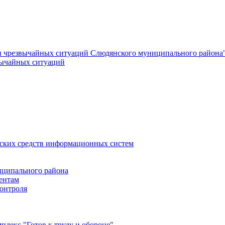
и чрезвычайных ситуаций Слюдянского муниципального района
вычайных ситуаций
еских средств информационных систем
ципального района
ентам
онтроля
лекс "Готов к труду и обороне"