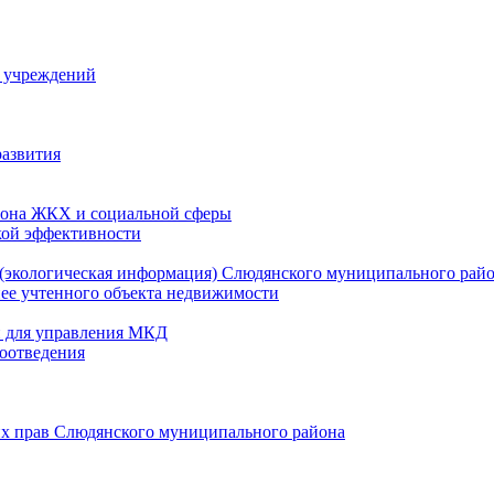
й учреждений
развития
зона ЖКХ и социальной сферы
кой эффективности
(экологическая информация) Слюдянского муниципального рай
нее учтенного объекта недвижимости
и для управления МКД
оотведения
их прав Слюдянского муниципального района