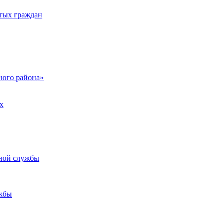
тых граждан
ого района»
х
ьной службы
жбы