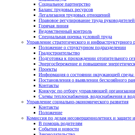
Социальное партнерство
Баланс трудовых ресурсов
Легализация трудовых отношений
Правовое регулирование труда руководителе
Горячая линия
Ведомственный контроль
Специальная оценка условий труда
Управление стратегического и инфраструктурного 
Положение о структурном подразделении
Градостроительство
Подготовка к прохождении отопительного се
Энергосбережение и повышение энергетичес
Проекты
Информация о состоянии окружающей среды 
Постановления о выявлении бесхозяйного ра
Контакты
Конкурс по отбору управляющей организаци
Схемы теплоснабжения, водоснабжения и вод
Управление социально-экономического развития
Контакты
Положение
Комиссия по делам несовершеннолетних и защите 
В помощь родителям
События и новости
Законодательство