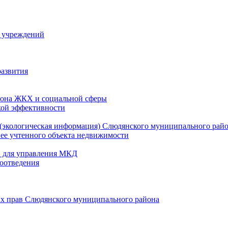
й учреждений
развития
зона ЖКХ и социальной сферы
кой эффективности
(экологическая информация) Слюдянского муниципального рай
нее учтенного объекта недвижимости
и для управления МКД
оотведения
их прав Слюдянского муниципального района