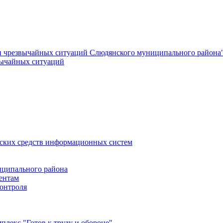
и чрезвычайных ситуаций Слюдянского муниципального района
вычайных ситуаций
еских средств информационных систем
ципального района
ентам
онтроля
лекс "Готов к труду и обороне"