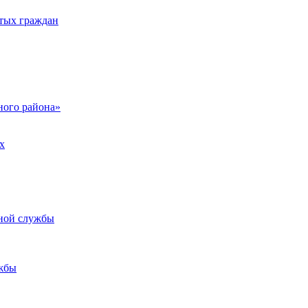
тых граждан
ого района»
х
ьной службы
жбы