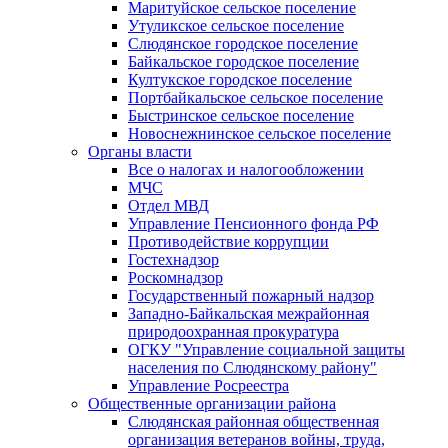
Маритуйское сельское поселение
Утуликское сельское поселение
Слюдянское городское поселение
Байкальское городское поселение
Култукское городское поселение
Портбайкальское сельское поселение
Быстринское сельское поселение
Новоснежнинское сельское поселение
Органы власти
Все о налогах и налогообложении
МЧС
Отдел МВД
Управление Пенсионного фонда РФ
Противодействие коррупции
Гостехнадзор
Роскомнадзор
Государственный пожарный надзор
Западно-Байкальская межрайонная
природоохранная прокуратура
ОГКУ "Управление социальной защиты
населения по Слюдянскому району"
Управление Росреестра
Общественные организации района
Слюдянская районная общественная
организация ветеранов войны, труда,