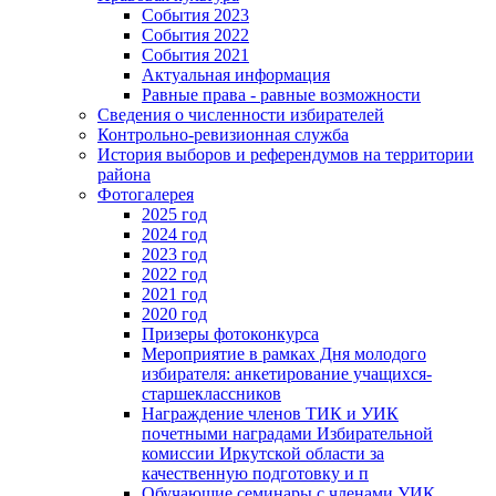
События 2023
События 2022
События 2021
Актуальная информация
Равные права - равные возможности
Сведения о численности избирателей
Контрольно-ревизионная служба
История выборов и референдумов на территории
района
Фотогалерея
2025 год
2024 год
2023 год
2022 год
2021 год
2020 год
Призеры фотоконкурса
Мероприятие в рамках Дня молодого
избирателя: анкетирование учащихся-
старшеклассников
Награждение членов ТИК и УИК
почетными наградами Избирательной
комиссии Иркутской области за
качественную подготовку и п
Обучающие семинары с членами УИК