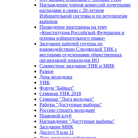
Награждение членов комиссий почетными
наградами в связи с 20-летием
Избирательной системы и по результатам
выборов
Проведение викторины на тему
«Конституция Российской Федерации и
основы избирательного права»
Заседание рабочей группы по
взаимодействию Слюдянской ТИК с
местными отделениями общественных
организаций инвалидов ИО
Совместное заседание ТИК и МИК
Разное
День молодежи
УИК
Форум "Байкал"
Семинар УИК 2018
Семинар "Лига молодых"
Работы "Доступные выборы"
Россию строить молодым!
Правовой клуб
Награждение "Доступные выборы"
Заседание МИК
Диспут 9 или 11
День молодого избирателя