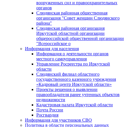
вооруженных сил и правоохранительных
органов
Слюдянская районная общественная
организация "Совет женщин Слюдянского
района"
Слюдянская районная организация
Иркутской областной организации
общероссийской общественной организации
"Всероссийское о
Информация для населения
Информация о деятельности органов
местного самоуправления
Управление Росреестра по Иркутской
области
Слюдянский филиал областного
государственного казенного учреждения
«Кадровый центр Иркутской области»
Проекты решения о выявлении
правообладателя ранее учтенных объектов
недвижимости
Кадастровая палата Иркутской области
Почта России
Росгвардия
Информация для участников СВО
Политика в области персональных данных