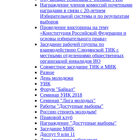
Награждение членов комиссий почетными
наградами в связи с 20-летием
Избирательной системы и по результатам
выборов
Проведение викторины на тему
«Конституция Российской Федерации и
основы избирательного права»
Заседание рабочей группы по
взаимодействию Слюдянской ТИК с
местными отделениями общественных
организаций инвалидов ИО
Совместное заседание ТИК и МИК
Разное
День молодежи
УИК
Форум "Байкал"
Семинар УИК 2018
Семинар "Лига молодых"
Работы "Доступные выборы"
Россию строить молодым!
Правовой клуб
Награждение "Доступные выборы"
Заседание МИК
Диспут 9 или 11
День молодого избирателя