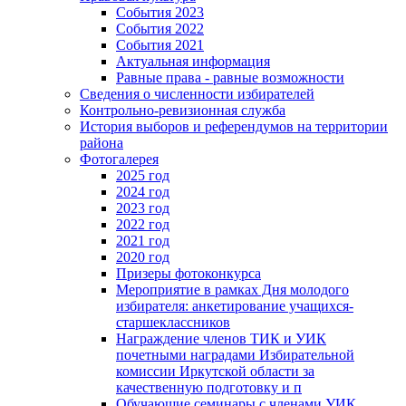
События 2023
События 2022
События 2021
Актуальная информация
Равные права - равные возможности
Сведения о численности избирателей
Контрольно-ревизионная служба
История выборов и референдумов на территории
района
Фотогалерея
2025 год
2024 год
2023 год
2022 год
2021 год
2020 год
Призеры фотоконкурса
Мероприятие в рамках Дня молодого
избирателя: анкетирование учащихся-
старшеклассников
Награждение членов ТИК и УИК
почетными наградами Избирательной
комиссии Иркутской области за
качественную подготовку и п
Обучающие семинары с членами УИК