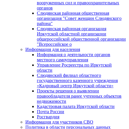
вооруженных сил и правоохранительных
органов
Слюдянская районная общественная
организация "Совет женщин Слюдянского
района"
Слюдянская районная организация
Иркутской областной организации
общероссийской общественной организации
"Всероссийское о
Информация для населения
Информация о деятельности органов
местного самоуправления
Управление Росреестра по Иркутской
области
Слюдянский филиал областного
государственного казенного учреждения
«Кадровый центр Иркутской области»
Проекты решения о выявлении
правообладателя ранее учтенных объектов
недвижимости
Кадастровая палата Иркутской области
Почта России
Росгвардия
Информация для участников СВО
Политика в области персональных данных