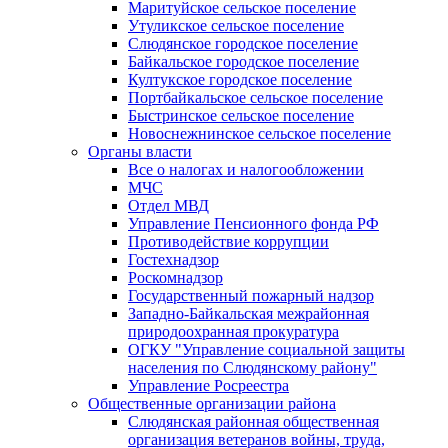
Маритуйское сельское поселение
Утуликское сельское поселение
Слюдянское городское поселение
Байкальское городское поселение
Култукское городское поселение
Портбайкальское сельское поселение
Быстринское сельское поселение
Новоснежнинское сельское поселение
Органы власти
Все о налогах и налогообложении
МЧС
Отдел МВД
Управление Пенсионного фонда РФ
Противодействие коррупции
Гостехнадзор
Роскомнадзор
Государственный пожарный надзор
Западно-Байкальская межрайонная
природоохранная прокуратура
ОГКУ "Управление социальной защиты
населения по Слюдянскому району"
Управление Росреестра
Общественные организации района
Слюдянская районная общественная
организация ветеранов войны, труда,