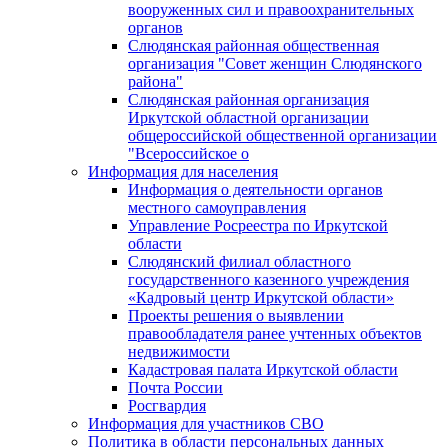
вооруженных сил и правоохранительных
органов
Слюдянская районная общественная
организация "Совет женщин Слюдянского
района"
Слюдянская районная организация
Иркутской областной организации
общероссийской общественной организации
"Всероссийское о
Информация для населения
Информация о деятельности органов
местного самоуправления
Управление Росреестра по Иркутской
области
Слюдянский филиал областного
государственного казенного учреждения
«Кадровый центр Иркутской области»
Проекты решения о выявлении
правообладателя ранее учтенных объектов
недвижимости
Кадастровая палата Иркутской области
Почта России
Росгвардия
Информация для участников СВО
Политика в области персональных данных