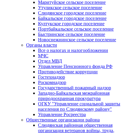
Маритуйское сельское поселение
Утуликское сельское поселение
Слюдянское городское поселение
Байкальское городское поселение
Култукское городское поселение
Портбайкальское сельское поселение
Быстринское сельское поселение
Новоснежнинское сельское поселение
Органы власти
Все о налогах и налогообложении
МЧС
Отдел МВД
Управление Пенсионного фонда РФ
Противодействие коррупции
Гостехнадзор
Роскомнадзор
Государственный пожарный надзор
Западно-Байкальская межрайонная
природоохранная прокуратура
ОГКУ "Управление социальной защиты
населения по Слюдянскому району"
Управление Росреестра
Общественные организации района
Слюдянская районная общественная
организация ветеранов войны, труда,