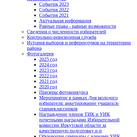
События 2023
События 2022
События 2021
Актуальная информация
Равные права - равные возможности
Сведения о численности избирателей
Контрольно-ревизионная служба
История выборов и референдумов на территории
района
Фотогалерея
2025 год
2024 год
2023 год
2022 год
2021 год
2020 год
Призеры фотоконкурса
Мероприятие в рамках Дня молодого
избирателя: анкетирование учащихся-
старшеклассников
Награждение членов ТИК и УИК
почетными наградами Избирательной
комиссии Иркутской области за
качественную подготовку и п
Обучающие семинары с членами УИК