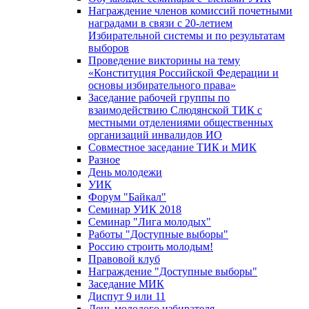
Награждение членов комиссий почетными
наградами в связи с 20-летием
Избирательной системы и по результатам
выборов
Проведение викторины на тему
«Конституция Российской Федерации и
основы избирательного права»
Заседание рабочей группы по
взаимодействию Слюдянской ТИК с
местными отделениями общественных
организаций инвалидов ИО
Совместное заседание ТИК и МИК
Разное
День молодежи
УИК
Форум "Байкал"
Семинар УИК 2018
Семинар "Лига молодых"
Работы "Доступные выборы"
Россию строить молодым!
Правовой клуб
Награждение "Доступные выборы"
Заседание МИК
Диспут 9 или 11
День молодого избирателя