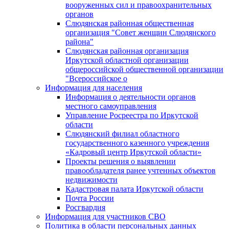
вооруженных сил и правоохранительных
органов
Слюдянская районная общественная
организация "Совет женщин Слюдянского
района"
Слюдянская районная организация
Иркутской областной организации
общероссийской общественной организации
"Всероссийское о
Информация для населения
Информация о деятельности органов
местного самоуправления
Управление Росреестра по Иркутской
области
Слюдянский филиал областного
государственного казенного учреждения
«Кадровый центр Иркутской области»
Проекты решения о выявлении
правообладателя ранее учтенных объектов
недвижимости
Кадастровая палата Иркутской области
Почта России
Росгвардия
Информация для участников СВО
Политика в области персональных данных