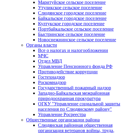
Маритуйское сельское поселение
Утуликское сельское поселение
Слюдянское городское поселение
Байкальское городское поселение
Култукское городское поселение
Портбайкальское сельское поселение
Быстринское сельское поселение
Новоснежнинское сельское поселение
Органы власти
Все о налогах и налогообложении
МЧС
Отдел МВД
Управление Пенсионного фонда РФ
Противодействие коррупции
Гостехнадзор
Роскомнадзор
Государственный пожарный надзор
Западно-Байкальская межрайонная
природоохранная прокуратура
ОГКУ "Управление социальной защиты
населения по Слюдянскому району"
Управление Росреестра
Общественные организации района
Слюдянская районная общественная
организация ветеранов войны, труда,