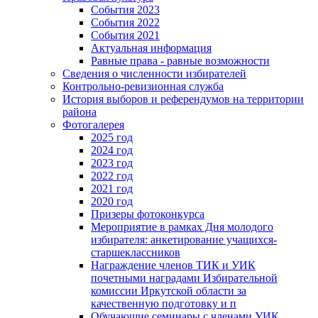
События 2023
События 2022
События 2021
Актуальная информация
Равные права - равные возможности
Сведения о численности избирателей
Контрольно-ревизионная служба
История выборов и референдумов на территории
района
Фотогалерея
2025 год
2024 год
2023 год
2022 год
2021 год
2020 год
Призеры фотоконкурса
Мероприятие в рамках Дня молодого
избирателя: анкетирование учащихся-
старшеклассников
Награждение членов ТИК и УИК
почетными наградами Избирательной
комиссии Иркутской области за
качественную подготовку и п
Обучающие семинары с членами УИК