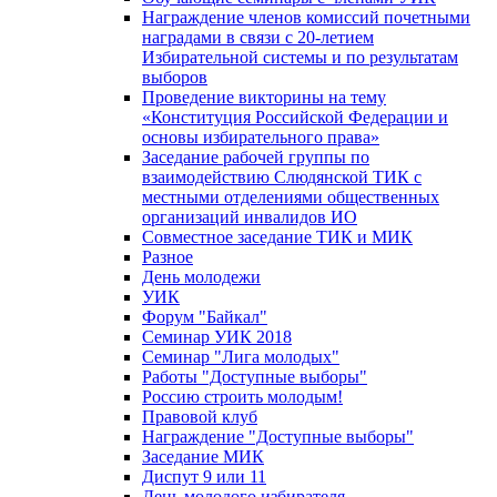
Награждение членов комиссий почетными
наградами в связи с 20-летием
Избирательной системы и по результатам
выборов
Проведение викторины на тему
«Конституция Российской Федерации и
основы избирательного права»
Заседание рабочей группы по
взаимодействию Слюдянской ТИК с
местными отделениями общественных
организаций инвалидов ИО
Совместное заседание ТИК и МИК
Разное
День молодежи
УИК
Форум "Байкал"
Семинар УИК 2018
Семинар "Лига молодых"
Работы "Доступные выборы"
Россию строить молодым!
Правовой клуб
Награждение "Доступные выборы"
Заседание МИК
Диспут 9 или 11
День молодого избирателя