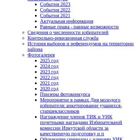
События 2023
События 2022
События 2021
Актуальная информация
Равные права - равные возможности
Сведения о численности избирателей
Контрольно-ревизионная служба
История выборов и референдумов на территории
района
Фотогалерея
2025 год
2024 год
2023 год
2022 год
2021 год
2020 год
Призеры фотоконкурса
Мероприятие в рамках Дня молодого
избирателя: анкетирование учащихся-
старшеклассников
Награждение членов ТИК и УИК
почетными наградами Избирательной
комиссии Иркутской области за
качественную подготовку и п
Обучающие семинары с членами УИК