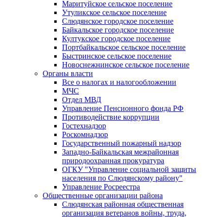
Маритуйское сельское поселение
Утуликское сельское поселение
Слюдянское городское поселение
Байкальское городское поселение
Култукское городское поселение
Портбайкальское сельское поселение
Быстринское сельское поселение
Новоснежнинское сельское поселение
Органы власти
Все о налогах и налогообложении
МЧС
Отдел МВД
Управление Пенсионного фонда РФ
Противодействие коррупции
Гостехнадзор
Роскомнадзор
Государственный пожарный надзор
Западно-Байкальская межрайонная
природоохранная прокуратура
ОГКУ "Управление социальной защиты
населения по Слюдянскому району"
Управление Росреестра
Общественные организации района
Слюдянская районная общественная
организация ветеранов войны, труда,