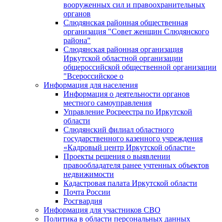
вооруженных сил и правоохранительных
органов
Слюдянская районная общественная
организация "Совет женщин Слюдянского
района"
Слюдянская районная организация
Иркутской областной организации
общероссийской общественной организации
"Всероссийское о
Информация для населения
Информация о деятельности органов
местного самоуправления
Управление Росреестра по Иркутской
области
Слюдянский филиал областного
государственного казенного учреждения
«Кадровый центр Иркутской области»
Проекты решения о выявлении
правообладателя ранее учтенных объектов
недвижимости
Кадастровая палата Иркутской области
Почта России
Росгвардия
Информация для участников СВО
Политика в области персональных данных