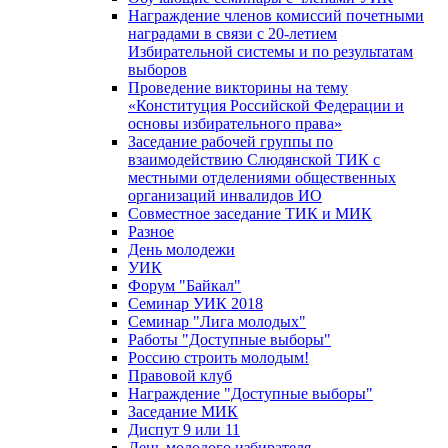
Награждение членов комиссий почетными
наградами в связи с 20-летием
Избирательной системы и по результатам
выборов
Проведение викторины на тему
«Конституция Российской Федерации и
основы избирательного права»
Заседание рабочей группы по
взаимодействию Слюдянской ТИК с
местными отделениями общественных
организаций инвалидов ИО
Совместное заседание ТИК и МИК
Разное
День молодежи
УИК
Форум "Байкал"
Семинар УИК 2018
Семинар "Лига молодых"
Работы "Доступные выборы"
Россию строить молодым!
Правовой клуб
Награждение "Доступные выборы"
Заседание МИК
Диспут 9 или 11
День молодого избирателя