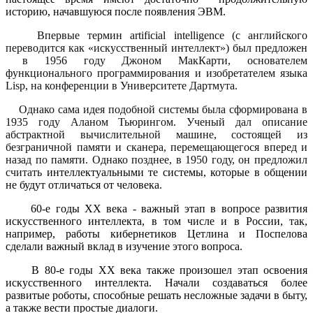
историю, начавшуюся после появления ЭВМ.
Впервые термин artificial intelligence (с английского
переводится как «искусственный интеллект») был предложен
в 1956 году Джоном МакКарти, основателем
функционального программирования и изобретателем языка
Lisp, на конференции в Университете Дартмута.
Однако сама идея подобной системы была сформирована в
1935 году Аланом Тьюрингом. Ученый дал описание
абстрактной вычислительной машине, состоящей из
безграничной памяти и сканера, перемещающегося вперед и
назад по памяти. Однако позднее, в 1950 году, он предложил
считать
интеллектуальными те системы, которые в общении
не будут отличаться от человека.
60-е годы ХХ века - важный этап в вопросе развития
искусственного интеллекта, в том числе и в России, так,
например, работы
кибернетиков Цетлина и Поспелова
сделали важный вклад в изучение этого вопроса.
В 80-е годы
ХХ века также произошел этап освоения
искусственного интеллекта. Начали создаваться
более
развитые роботы, способные решать несложные задачи в быту,
а также вести простые диалоги.