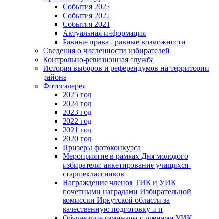
События 2023
События 2022
События 2021
Актуальная информация
Равные права - равные возможности
Сведения о численности избирателей
Контрольно-ревизионная служба
История выборов и референдумов на территории
района
Фотогалерея
2025 год
2024 год
2023 год
2022 год
2021 год
2020 год
Призеры фотоконкурса
Мероприятие в рамках Дня молодого
избирателя: анкетирование учащихся-
старшеклассников
Награждение членов ТИК и УИК
почетными наградами Избирательной
комиссии Иркутской области за
качественную подготовку и п
Обучающие семинары с членами УИК