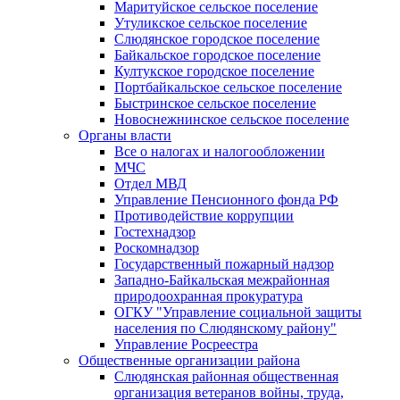
Маритуйское сельское поселение
Утуликское сельское поселение
Слюдянское городское поселение
Байкальское городское поселение
Култукское городское поселение
Портбайкальское сельское поселение
Быстринское сельское поселение
Новоснежнинское сельское поселение
Органы власти
Все о налогах и налогообложении
МЧС
Отдел МВД
Управление Пенсионного фонда РФ
Противодействие коррупции
Гостехнадзор
Роскомнадзор
Государственный пожарный надзор
Западно-Байкальская межрайонная
природоохранная прокуратура
ОГКУ "Управление социальной защиты
населения по Слюдянскому району"
Управление Росреестра
Общественные организации района
Слюдянская районная общественная
организация ветеранов войны, труда,