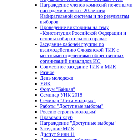
Награждение членов комиссий почетными
наградами в связи с 20-летием
Избирательной системы и по результатам
выборов
Проведение викторины на тему
«Конституция Российской Федерации и
основы избирательного права»
Заседание рабочей группы по
взаимодействию Слюдянской ТИК с
местными отделениями общественных
организаций инвалидов ИО
Совместное заседание ТИК и МИК
Разное
День молодежи
УИК
Форум "Байкал"
Семинар УИК 2018
Семинар "Лига молодых"
Работы "Доступные выборы"
Россию строить молодым!
Правовой клуб
Награждение "Доступные выборы"
Заседание МИК
Диспут 9 или 11
День молодого избирателя