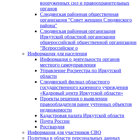
вооруженных сил и правоохранительных
органов
Слюдянская районная общественная
организация "Совет женщин Слюдянского
района"
Слюдянская районная организация
Иркутской областной организации
общероссийской общественной организации
"Всероссийское о
Информация для населения
Информация о деятельности органов
местного самоуправления
Управление Росреестра по Иркутской
области
Слюдянский филиал областного
государственного казенного учреждения
«Кадровый центр Иркутской области»
Проекты решения о выявлении
правообладателя ранее учтенных объектов
недвижимости
Кадастровая палата Иркутской области
Почта России
Росгвардия
Информация для участников СВО
Политика в области персональных данных