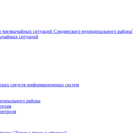
и чрезвычайных ситуаций Слюдянского муниципального района
вычайных ситуаций
еских средств информационных систем
ципального района
ентам
онтроля
лекс "Готов к труду и обороне"