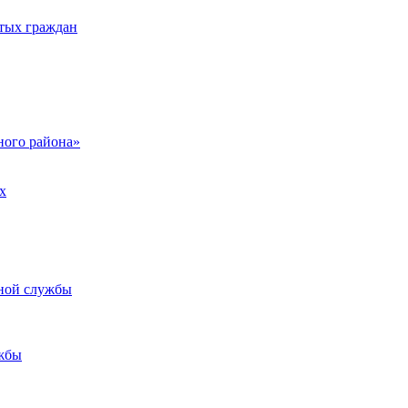
тых граждан
ого района»
х
ьной службы
жбы