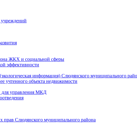
й учреждений
развития
зона ЖКХ и социальной сферы
кой эффективности
(экологическая информация) Слюдянского муниципального рай
нее учтенного объекта недвижимости
и для управления МКД
оотведения
их прав Слюдянского муниципального района