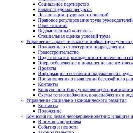
Социальное партнерство
Баланс трудовых ресурсов
Легализация трудовых отношений
Правовое регулирование труда руководителе
Горячая линия
Ведомственный контроль
Специальная оценка условий труда
Управление стратегического и инфраструктурного 
Положение о структурном подразделении
Градостроительство
Подготовка к прохождении отопительного се
Энергосбережение и повышение энергетичес
Проекты
Информация о состоянии окружающей среды 
Постановления о выявлении бесхозяйного ра
Контакты
Конкурс по отбору управляющей организаци
Схемы теплоснабжения, водоснабжения и вод
Управление социально-экономического развития
Контакты
Положение
Комиссия по делам несовершеннолетних и защите 
В помощь родителям
События и новости
Законодательство