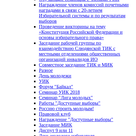
Награждение членов комиссий почетными
наградами в связи с 20-летием
Избирательной системы и по результатам
выборов
Проведение викторины на тему
«Конституция Российской Федерации и
основы избирательного права»
Заседание рабочей группы по
взаимодействию Слюдянской ТИК с
местными отделениями общественных
организаций инвалидов ИО
Совместное заседание ТИК и МИК
Разное
День молодежи
УИК
Форум "Байкал"
Семинар УИК 2018
Семинар "Лига молодых"
Работы "Доступные выборы"
Россию строить молодым!
Правовой клуб
Награждение "Доступные выборы"
Заседание МИК
Диспут 9 или 11
День молодого избирателя