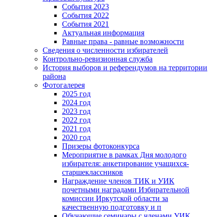
События 2023
События 2022
События 2021
Актуальная информация
Равные права - равные возможности
Сведения о численности избирателей
Контрольно-ревизионная служба
История выборов и референдумов на территории
района
Фотогалерея
2025 год
2024 год
2023 год
2022 год
2021 год
2020 год
Призеры фотоконкурса
Мероприятие в рамках Дня молодого
избирателя: анкетирование учащихся-
старшеклассников
Награждение членов ТИК и УИК
почетными наградами Избирательной
комиссии Иркутской области за
качественную подготовку и п
Обучающие семинары с членами УИК