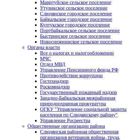
Маритуйское сельское поселение
Утуликское сельское поселение
Слюдянское городское поселение
Байкальское городское поселение
Култукское городское поселение
Портбайкальское сельское поселение
Быстринское сельское поселение
Новоснежнинское сельское поселение
Органы власти
Все о налогах и налогообложении
МЧС
Отдел МВД
Управление Пенсионного фонда РФ
Противодействие коррупции
Гостехнадзор
Роскомнадзор
Государственный пожарный надзор
Западно-Байкальская межрайонная
природоохранная прокуратура
ОГКУ "Управление социальной защиты
населения по Слюдянскому району"
Управление Росреестра
Общественные организации района
Слюдянская районная общественная
организация ветеранов войны, труда,