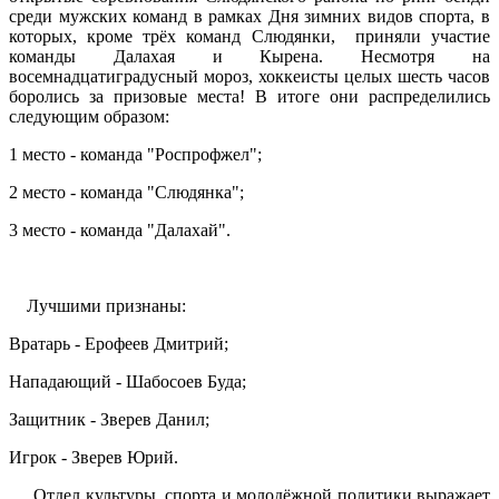
среди мужских команд в рамках Дня зимних видов спорта, в
которых, кроме трёх команд Слюдянки, приняли участие
команды Далахая и Кырена. Несмотря на
восемнадцатиградусный мороз, хоккеисты целых шесть часов
боролись за призовые места! В итоге они распределились
следующим образом:
1 место - команда "Роспрофжел";
2 место - команда "Слюдянка";
3 место - команда "Далахай".
Лучшими признаны:
Вратарь - Ерофеев Дмитрий;
Нападающий - Шабосоев Буда;
Защитник - Зверев Данил;
Игрок - Зверев Юрий.
Отдел культуры, спорта и молодёжной политики выражает