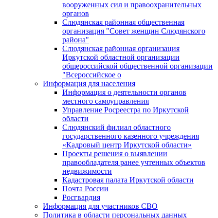
вооруженных сил и правоохранительных
органов
Слюдянская районная общественная
организация "Совет женщин Слюдянского
района"
Слюдянская районная организация
Иркутской областной организации
общероссийской общественной организации
"Всероссийское о
Информация для населения
Информация о деятельности органов
местного самоуправления
Управление Росреестра по Иркутской
области
Слюдянский филиал областного
государственного казенного учреждения
«Кадровый центр Иркутской области»
Проекты решения о выявлении
правообладателя ранее учтенных объектов
недвижимости
Кадастровая палата Иркутской области
Почта России
Росгвардия
Информация для участников СВО
Политика в области персональных данных