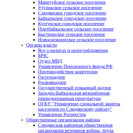
Маритуйское сельское поселение
Утуликское сельское поселение
Слюдянское городское поселение
Байкальское городское поселение
Култукское городское поселение
Портбайкальское сельское поселение
Быстринское сельское поселение
Новоснежнинское сельское поселение
Органы власти
Все о налогах и налогообложении
МЧС
Отдел МВД
Управление Пенсионного фонда РФ
Противодействие коррупции
Гостехнадзор
Роскомнадзор
Государственный пожарный надзор
Западно-Байкальская межрайонная
природоохранная прокуратура
ОГКУ "Управление социальной защиты
населения по Слюдянскому району"
Управление Росреестра
Общественные организации района
Слюдянская районная общественная
организация ветеранов войны, труда,