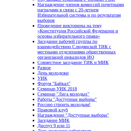
Награждение членов комиссий почетными
наградами в связи с 20-летием
Избирательной системы и по результатам
выборов
Проведение викторины на тему
«Конституция Российской Федерации и
основы избирательного права»
Заседание рабочей группы по
взаимодействию Слюдянской ТИК с
местными отделениями общественных
организаций инвалидов ИО
Совместное заседание ТИК и МИК
Разное
День молодежи
УИК
Форум "Байкал"
Семинар УИК 2018
Семинар "Лига молодых"
Работы "Доступные выборы"
Россию строить молодым!
Правовой клуб
Награждение "Доступные выборы"
Заседание МИК
Диспут 9 или 11
День молодого избирателя