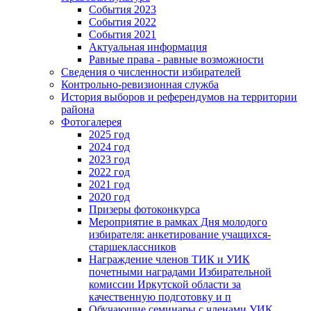
События 2023
События 2022
События 2021
Актуальная информация
Равные права - равные возможности
Сведения о численности избирателей
Контрольно-ревизионная служба
История выборов и референдумов на территории
района
Фотогалерея
2025 год
2024 год
2023 год
2022 год
2021 год
2020 год
Призеры фотоконкурса
Мероприятие в рамках Дня молодого
избирателя: анкетирование учащихся-
старшеклассников
Награждение членов ТИК и УИК
почетными наградами Избирательной
комиссии Иркутской области за
качественную подготовку и п
Обучающие семинары с членами УИК