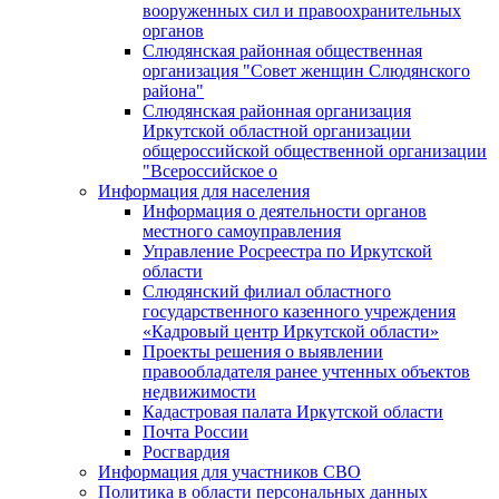
вооруженных сил и правоохранительных
органов
Слюдянская районная общественная
организация "Совет женщин Слюдянского
района"
Слюдянская районная организация
Иркутской областной организации
общероссийской общественной организации
"Всероссийское о
Информация для населения
Информация о деятельности органов
местного самоуправления
Управление Росреестра по Иркутской
области
Слюдянский филиал областного
государственного казенного учреждения
«Кадровый центр Иркутской области»
Проекты решения о выявлении
правообладателя ранее учтенных объектов
недвижимости
Кадастровая палата Иркутской области
Почта России
Росгвардия
Информация для участников СВО
Политика в области персональных данных