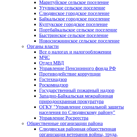
Маритуйское сельское поселение
Утуликское сельское поселение
Слюдянское городское поселение
Байкальское городское поселение
Култукское городское поселение
Портбайкальское сельское поселение
Быстринское сельское поселение
Новоснежнинское сельское поселение
Органы власти
Все о налогах и налогообложении
МЧС
Отдел МВД
Управление Пенсионного фонда РФ
Противодействие коррупции
Гостехнадзор
Роскомнадзор
Государственный пожарный надзор
Западно-Байкальская межрайонная
природоохранная прокуратура
ОГКУ "Управление социальной защиты
населения по Слюдянскому району"
Управление Росреестра
Общественные организации района
Слюдянская районная общественная
организация ветеранов войны, труда,