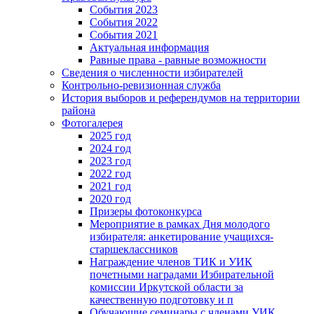
События 2023
События 2022
События 2021
Актуальная информация
Равные права - равные возможности
Сведения о численности избирателей
Контрольно-ревизионная служба
История выборов и референдумов на территории
района
Фотогалерея
2025 год
2024 год
2023 год
2022 год
2021 год
2020 год
Призеры фотоконкурса
Мероприятие в рамках Дня молодого
избирателя: анкетирование учащихся-
старшеклассников
Награждение членов ТИК и УИК
почетными наградами Избирательной
комиссии Иркутской области за
качественную подготовку и п
Обучающие семинары с членами УИК