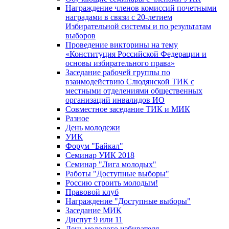
Награждение членов комиссий почетными
наградами в связи с 20-летием
Избирательной системы и по результатам
выборов
Проведение викторины на тему
«Конституция Российской Федерации и
основы избирательного права»
Заседание рабочей группы по
взаимодействию Слюдянской ТИК с
местными отделениями общественных
организаций инвалидов ИО
Совместное заседание ТИК и МИК
Разное
День молодежи
УИК
Форум "Байкал"
Семинар УИК 2018
Семинар "Лига молодых"
Работы "Доступные выборы"
Россию строить молодым!
Правовой клуб
Награждение "Доступные выборы"
Заседание МИК
Диспут 9 или 11
День молодого избирателя