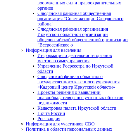
вооруженных сил и правоохранительных
органов
Слюдянская районная общественная
организация "Совет женщин Слюдянского
района"
Слюдянская районная организация
Иркутской областной организации
общероссийской общественной организации
"Всероссийское о
Информация для населения
Информация о деятельности органов
местного самоуправления
Управление Росреестра по Иркутской
области
Слюдянский филиал областного
государственного казенного учреждения
«Кадровый центр Иркутской области»
Проекты решения о выявлении
правообладателя ранее учтенных объектов
недвижимости
Кадастровая палата Иркутской области
Почта России
Росгвардия
Информация для участников СВО
Политика в области персональных данных