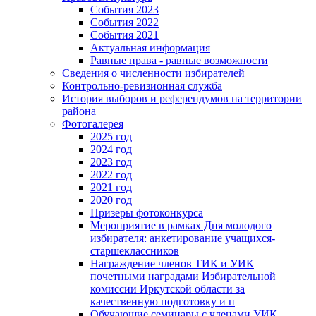
События 2023
События 2022
События 2021
Актуальная информация
Равные права - равные возможности
Сведения о численности избирателей
Контрольно-ревизионная служба
История выборов и референдумов на территории
района
Фотогалерея
2025 год
2024 год
2023 год
2022 год
2021 год
2020 год
Призеры фотоконкурса
Мероприятие в рамках Дня молодого
избирателя: анкетирование учащихся-
старшеклассников
Награждение членов ТИК и УИК
почетными наградами Избирательной
комиссии Иркутской области за
качественную подготовку и п
Обучающие семинары с членами УИК