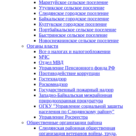
Маритуйское сельское поселение
Утуликское сельское поселение
Слюдянское городское поселение
Байкальское городское поселение
Култукское городское поселение
Портбайкальское сельское поселение
Быстринское сельское поселение
Новоснежнинское сельское поселение
Органы власти
Все о налогах и налогообложении
МЧС
Отдел МВД
Управление Пенсионного фонда РФ
Противодействие коррупции
Гостехнадзор
Роскомнадзор
Государственный пожарный надзор
Западно-Байкальская межрайонная
природоохранная прокуратура
ОГКУ "Управление социальной защиты
населения по Слюдянскому району"
Управление Росреестра
Общественные организации района
Слюдянская районная общественная
организация ветеранов войны, труда,