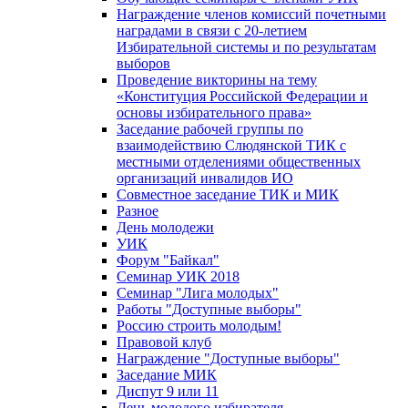
Награждение членов комиссий почетными
наградами в связи с 20-летием
Избирательной системы и по результатам
выборов
Проведение викторины на тему
«Конституция Российской Федерации и
основы избирательного права»
Заседание рабочей группы по
взаимодействию Слюдянской ТИК с
местными отделениями общественных
организаций инвалидов ИО
Совместное заседание ТИК и МИК
Разное
День молодежи
УИК
Форум "Байкал"
Семинар УИК 2018
Семинар "Лига молодых"
Работы "Доступные выборы"
Россию строить молодым!
Правовой клуб
Награждение "Доступные выборы"
Заседание МИК
Диспут 9 или 11
День молодого избирателя