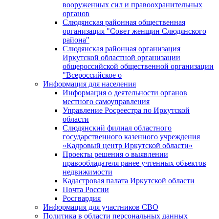
вооруженных сил и правоохранительных
органов
Слюдянская районная общественная
организация "Совет женщин Слюдянского
района"
Слюдянская районная организация
Иркутской областной организации
общероссийской общественной организации
"Всероссийское о
Информация для населения
Информация о деятельности органов
местного самоуправления
Управление Росреестра по Иркутской
области
Слюдянский филиал областного
государственного казенного учреждения
«Кадровый центр Иркутской области»
Проекты решения о выявлении
правообладателя ранее учтенных объектов
недвижимости
Кадастровая палата Иркутской области
Почта России
Росгвардия
Информация для участников СВО
Политика в области персональных данных