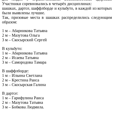
Участники соревновались в четырёх дисциплинах:
шашках, дартсе, шаффлборде и кульбуто, в каждой из которых
были выявлены лучшие.
Так, призовые места в шашках распределились следующим
образом:
1 м – Абарникова Татьяна
2 м – Мазутова Ольга
3 м – Скосырский Сергей
В кульбуто:
1 м – Абарникова Татьяна
2 м – Исаева Татьяна
3 м – Самородова Тамара
В шаффлборде:
1 м – Ильина Светлана
2 м – Крестина Раиса
3 м – Скосырская Галина
В дартсе:
1 м – Гарифулина Раиса
2 м – Мазутова Татьяна
3 м – Бобкова Людмила.