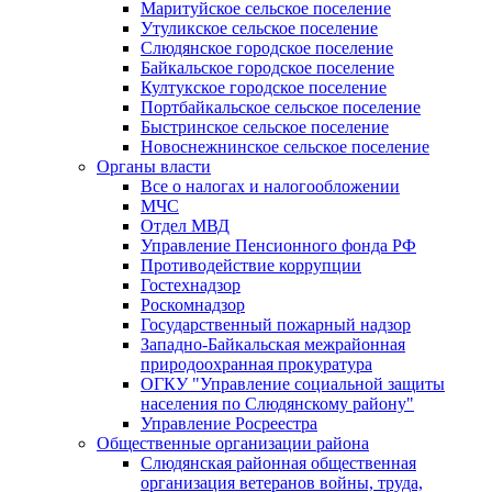
Маритуйское сельское поселение
Утуликское сельское поселение
Слюдянское городское поселение
Байкальское городское поселение
Култукское городское поселение
Портбайкальское сельское поселение
Быстринское сельское поселение
Новоснежнинское сельское поселение
Органы власти
Все о налогах и налогообложении
МЧС
Отдел МВД
Управление Пенсионного фонда РФ
Противодействие коррупции
Гостехнадзор
Роскомнадзор
Государственный пожарный надзор
Западно-Байкальская межрайонная
природоохранная прокуратура
ОГКУ "Управление социальной защиты
населения по Слюдянскому району"
Управление Росреестра
Общественные организации района
Слюдянская районная общественная
организация ветеранов войны, труда,