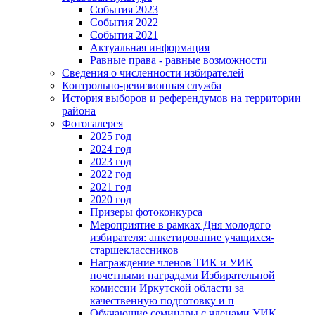
События 2023
События 2022
События 2021
Актуальная информация
Равные права - равные возможности
Сведения о численности избирателей
Контрольно-ревизионная служба
История выборов и референдумов на территории
района
Фотогалерея
2025 год
2024 год
2023 год
2022 год
2021 год
2020 год
Призеры фотоконкурса
Мероприятие в рамках Дня молодого
избирателя: анкетирование учащихся-
старшеклассников
Награждение членов ТИК и УИК
почетными наградами Избирательной
комиссии Иркутской области за
качественную подготовку и п
Обучающие семинары с членами УИК