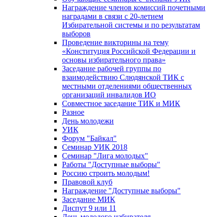
Награждение членов комиссий почетными
наградами в связи с 20-летием
Избирательной системы и по результатам
выборов
Проведение викторины на тему
«Конституция Российской Федерации и
основы избирательного права»
Заседание рабочей группы по
взаимодействию Слюдянской ТИК с
местными отделениями общественных
организаций инвалидов ИО
Совместное заседание ТИК и МИК
Разное
День молодежи
УИК
Форум "Байкал"
Семинар УИК 2018
Семинар "Лига молодых"
Работы "Доступные выборы"
Россию строить молодым!
Правовой клуб
Награждение "Доступные выборы"
Заседание МИК
Диспут 9 или 11
День молодого избирателя