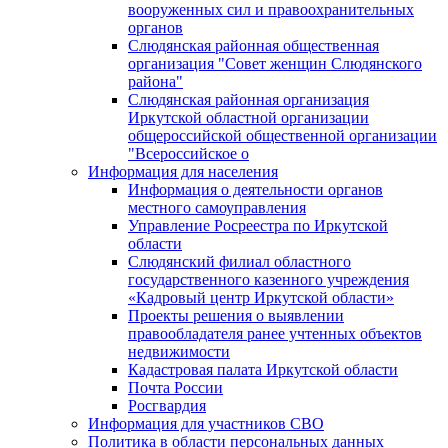
вооруженных сил и правоохранительных
органов
Слюдянская районная общественная
организация "Совет женщин Слюдянского
района"
Слюдянская районная организация
Иркутской областной организации
общероссийской общественной организации
"Всероссийское о
Информация для населения
Информация о деятельности органов
местного самоуправления
Управление Росреестра по Иркутской
области
Слюдянский филиал областного
государственного казенного учреждения
«Кадровый центр Иркутской области»
Проекты решения о выявлении
правообладателя ранее учтенных объектов
недвижимости
Кадастровая палата Иркутской области
Почта России
Росгвардия
Информация для участников СВО
Политика в области персональных данных