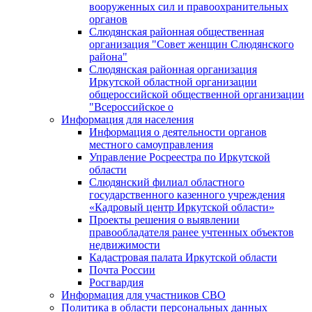
вооруженных сил и правоохранительных
органов
Слюдянская районная общественная
организация "Совет женщин Слюдянского
района"
Слюдянская районная организация
Иркутской областной организации
общероссийской общественной организации
"Всероссийское о
Информация для населения
Информация о деятельности органов
местного самоуправления
Управление Росреестра по Иркутской
области
Слюдянский филиал областного
государственного казенного учреждения
«Кадровый центр Иркутской области»
Проекты решения о выявлении
правообладателя ранее учтенных объектов
недвижимости
Кадастровая палата Иркутской области
Почта России
Росгвардия
Информация для участников СВО
Политика в области персональных данных