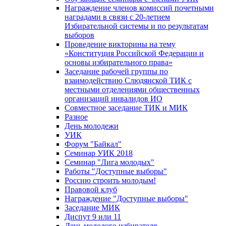
Награждение членов комиссий почетными
наградами в связи с 20-летием
Избирательной системы и по результатам
выборов
Проведение викторины на тему
«Конституция Российской Федерации и
основы избирательного права»
Заседание рабочей группы по
взаимодействию Слюдянской ТИК с
местными отделениями общественных
организаций инвалидов ИО
Совместное заседание ТИК и МИК
Разное
День молодежи
УИК
Форум "Байкал"
Семинар УИК 2018
Семинар "Лига молодых"
Работы "Доступные выборы"
Россию строить молодым!
Правовой клуб
Награждение "Доступные выборы"
Заседание МИК
Диспут 9 или 11
День молодого избирателя