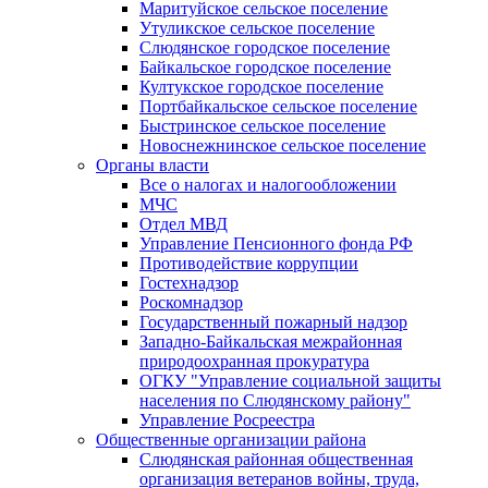
Маритуйское сельское поселение
Утуликское сельское поселение
Слюдянское городское поселение
Байкальское городское поселение
Култукское городское поселение
Портбайкальское сельское поселение
Быстринское сельское поселение
Новоснежнинское сельское поселение
Органы власти
Все о налогах и налогообложении
МЧС
Отдел МВД
Управление Пенсионного фонда РФ
Противодействие коррупции
Гостехнадзор
Роскомнадзор
Государственный пожарный надзор
Западно-Байкальская межрайонная
природоохранная прокуратура
ОГКУ "Управление социальной защиты
населения по Слюдянскому району"
Управление Росреестра
Общественные организации района
Слюдянская районная общественная
организация ветеранов войны, труда,