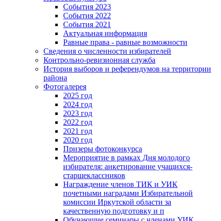
События 2023
События 2022
События 2021
Актуальная информация
Равные права - равные возможности
Сведения о численности избирателей
Контрольно-ревизионная служба
История выборов и референдумов на территории
района
Фотогалерея
2025 год
2024 год
2023 год
2022 год
2021 год
2020 год
Призеры фотоконкурса
Мероприятие в рамках Дня молодого
избирателя: анкетирование учащихся-
старшеклассников
Награждение членов ТИК и УИК
почетными наградами Избирательной
комиссии Иркутской области за
качественную подготовку и п
Обучающие семинары с членами УИК