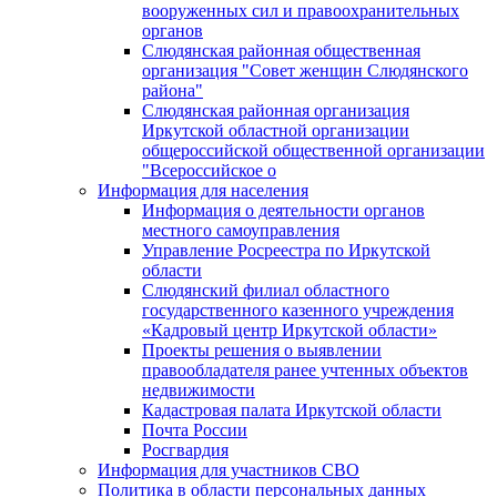
вооруженных сил и правоохранительных
органов
Слюдянская районная общественная
организация "Совет женщин Слюдянского
района"
Слюдянская районная организация
Иркутской областной организации
общероссийской общественной организации
"Всероссийское о
Информация для населения
Информация о деятельности органов
местного самоуправления
Управление Росреестра по Иркутской
области
Слюдянский филиал областного
государственного казенного учреждения
«Кадровый центр Иркутской области»
Проекты решения о выявлении
правообладателя ранее учтенных объектов
недвижимости
Кадастровая палата Иркутской области
Почта России
Росгвардия
Информация для участников СВО
Политика в области персональных данных