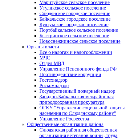
Маритуйское сельское поселение
Утуликское сельское поселение
Слюдянское городское поселение
Байкальское городское поселение
Култукское городское поселение
Портбайкальское сельское поселение
Быстринское сельское поселение
Новоснежнинское сельское поселение
Органы власти
Все о налогах и налогообложении
МЧС
Отдел МВД
Управление Пенсионного фонда РФ
Противодействие коррупции
Гостехнадзор
Роскомнадзор
Государственный пожарный надзор
Западно-Байкальская межрайонная
природоохранная прокуратура
ОГКУ "Управление социальной защиты
населения по Слюдянскому району"
Управление Росреестра
Общественные организации района
Слюдянская районная общественная
организация ветеранов войны, труда,