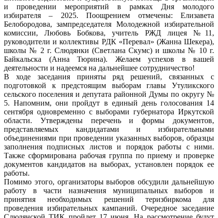
и проведении мероприятий в рамках Дня молодого
избирателя – 2025. Поощрением отмечены: Елизавета
Белобородова, зампредседателя Молодежной избирательной
комиссии, Любовь Бобкова, учитель РЖД лицея №11,
руководители и коллективы РДК «Перевал» (Жанна Шекера),
школы № 2 г. Слюдянки (Светлана Скумс) и школы № 10 г.
Байкальска (Анна Тюрина). Желаем успехов в вашей
деятельности и надеемся на дальнейшее сотрудничество!
В ходе заседания приняты ряд решений, связанных с
подготовкой к предстоящим выборам главы Утуликского
сельского поселения и депутата районной Думы по округу №
5. Напомним, они пройдут в единый день голосования 14
сентября одновременно с выборами губернатора Иркутской
области. Утверждены перечень и формы документов,
представляемых кандидатами и избирательными
объединениями при проведении указанных выборов, образцы
заполнения подписных листов и порядок работы с ними.
Также сформирована рабочая группа по приему и проверке
документов кандидатов на выборах, установлен порядок ее
работы.
Помимо этого, организаторы выборов обсудили дальнейшую
работу в части назначения муниципальных выборов и
принятия необходимых решений теризбиркома для
проведения избирательных кампаний. Очередное заседание
Слюдянской ТИК пройдет 17 июня. На рассмотрение будут