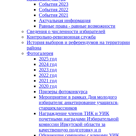
События 2023
События 2022
События 2021
Актуальная информация
Равные права - равные возможности
Сведения о численности избирателей
Контрольно-ревизионная служба
История выборов и референдумов на территории
района
Фотогалерея
2025 год
2024 год
2023 год
2022 год
2021 год
2020 год
Призеры фотоконкурса
Мероприятие в рамках Дня молодого
избирателя: анкетирование учащихся-
старшеклассников
Награждение членов ТИК и УИК
почетными наградами Избирательной
комиссии Иркутской области за
качественную подготовку и п
Обучающие семинары с членами УИК