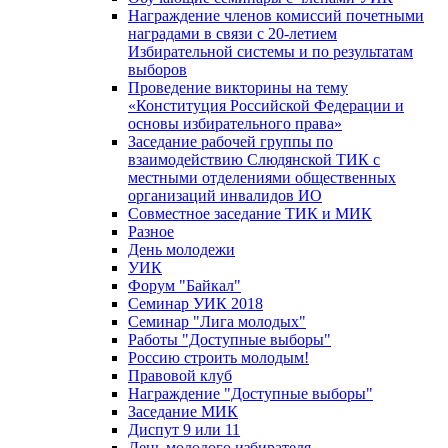
Награждение членов комиссий почетными
наградами в связи с 20-летием
Избирательной системы и по результатам
выборов
Проведение викторины на тему
«Конституция Российской Федерации и
основы избирательного права»
Заседание рабочей группы по
взаимодействию Слюдянской ТИК с
местными отделениями общественных
организаций инвалидов ИО
Совместное заседание ТИК и МИК
Разное
День молодежи
УИК
Форум "Байкал"
Семинар УИК 2018
Семинар "Лига молодых"
Работы "Доступные выборы"
Россию строить молодым!
Правовой клуб
Награждение "Доступные выборы"
Заседание МИК
Диспут 9 или 11
День молодого избирателя