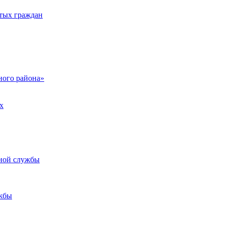
тых граждан
ого района»
х
ьной службы
жбы