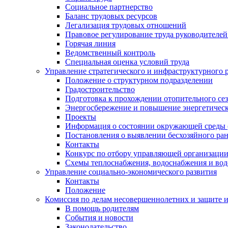
Социальное партнерство
Баланс трудовых ресурсов
Легализация трудовых отношений
Правовое регулирование труда руководителе
Горячая линия
Ведомственный контроль
Специальная оценка условий труда
Управление стратегического и инфраструктурного 
Положение о структурном подразделении
Градостроительство
Подготовка к прохождении отопительного се
Энергосбережение и повышение энергетичес
Проекты
Информация о состоянии окружающей среды 
Постановления о выявлении бесхозяйного ра
Контакты
Конкурс по отбору управляющей организаци
Схемы теплоснабжения, водоснабжения и вод
Управление социально-экономического развития
Контакты
Положение
Комиссия по делам несовершеннолетних и защите 
В помощь родителям
События и новости
Законодательство