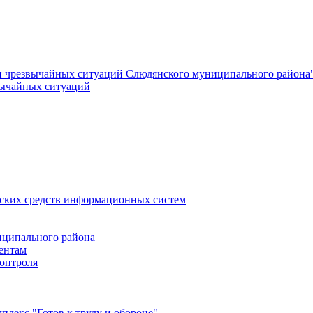
и чрезвычайных ситуаций Слюдянского муниципального района
вычайных ситуаций
еских средств информационных систем
ципального района
ентам
онтроля
лекс "Готов к труду и обороне"