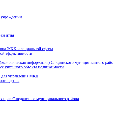
й учреждений
развития
зона ЖКХ и социальной сферы
кой эффективности
(экологическая информация) Слюдянского муниципального рай
нее учтенного объекта недвижимости
и для управления МКД
оотведения
их прав Слюдянского муниципального района