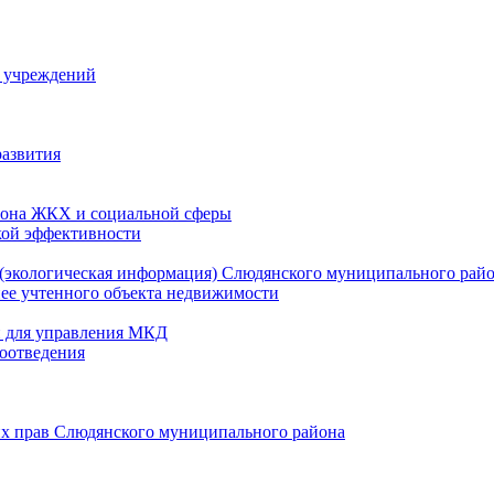
й учреждений
развития
зона ЖКХ и социальной сферы
кой эффективности
(экологическая информация) Слюдянского муниципального рай
нее учтенного объекта недвижимости
и для управления МКД
оотведения
их прав Слюдянского муниципального района