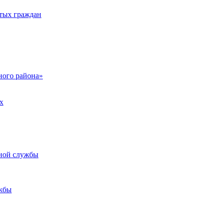
тых граждан
ого района»
х
ьной службы
жбы