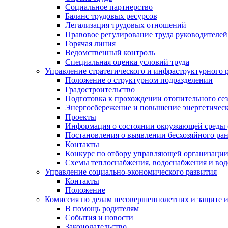
Социальное партнерство
Баланс трудовых ресурсов
Легализация трудовых отношений
Правовое регулирование труда руководителе
Горячая линия
Ведомственный контроль
Специальная оценка условий труда
Управление стратегического и инфраструктурного 
Положение о структурном подразделении
Градостроительство
Подготовка к прохождении отопительного се
Энергосбережение и повышение энергетичес
Проекты
Информация о состоянии окружающей среды 
Постановления о выявлении бесхозяйного ра
Контакты
Конкурс по отбору управляющей организаци
Схемы теплоснабжения, водоснабжения и вод
Управление социально-экономического развития
Контакты
Положение
Комиссия по делам несовершеннолетних и защите 
В помощь родителям
События и новости
Законодательство