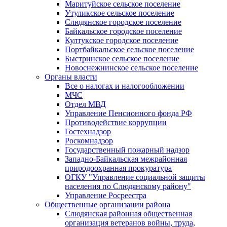
Маритуйское сельское поселение
Утуликское сельское поселение
Слюдянское городское поселение
Байкальское городское поселение
Култукское городское поселение
Портбайкальское сельское поселение
Быстринское сельское поселение
Новоснежнинское сельское поселение
Органы власти
Все о налогах и налогообложении
МЧС
Отдел МВД
Управление Пенсионного фонда РФ
Противодействие коррупции
Гостехнадзор
Роскомнадзор
Государственный пожарный надзор
Западно-Байкальская межрайонная
природоохранная прокуратура
ОГКУ "Управление социальной защиты
населения по Слюдянскому району"
Управление Росреестра
Общественные организации района
Слюдянская районная общественная
организация ветеранов войны, труда,