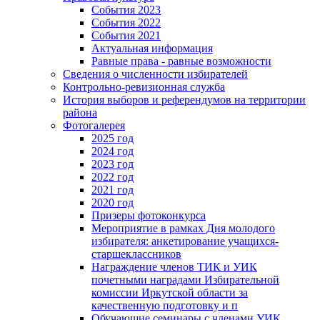
События 2023
События 2022
События 2021
Актуальная информация
Равные права - равные возможности
Сведения о численности избирателей
Контрольно-ревизионная служба
История выборов и референдумов на территории
района
Фотогалерея
2025 год
2024 год
2023 год
2022 год
2021 год
2020 год
Призеры фотоконкурса
Мероприятие в рамках Дня молодого
избирателя: анкетирование учащихся-
старшеклассников
Награждение членов ТИК и УИК
почетными наградами Избирательной
комиссии Иркутской области за
качественную подготовку и п
Обучающие семинары с членами УИК