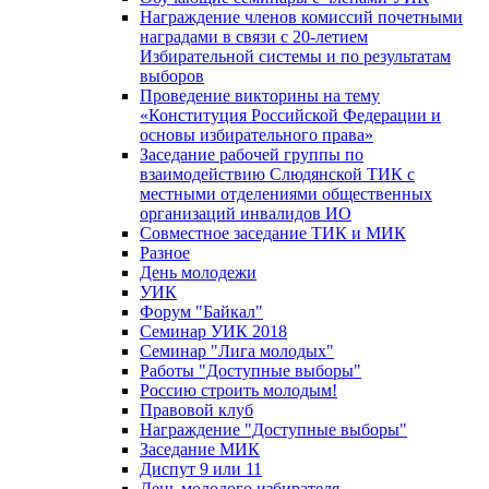
Награждение членов комиссий почетными
наградами в связи с 20-летием
Избирательной системы и по результатам
выборов
Проведение викторины на тему
«Конституция Российской Федерации и
основы избирательного права»
Заседание рабочей группы по
взаимодействию Слюдянской ТИК с
местными отделениями общественных
организаций инвалидов ИО
Совместное заседание ТИК и МИК
Разное
День молодежи
УИК
Форум "Байкал"
Семинар УИК 2018
Семинар "Лига молодых"
Работы "Доступные выборы"
Россию строить молодым!
Правовой клуб
Награждение "Доступные выборы"
Заседание МИК
Диспут 9 или 11
День молодого избирателя