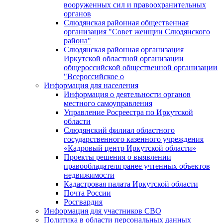
вооруженных сил и правоохранительных
органов
Слюдянская районная общественная
организация "Совет женщин Слюдянского
района"
Слюдянская районная организация
Иркутской областной организации
общероссийской общественной организации
"Всероссийское о
Информация для населения
Информация о деятельности органов
местного самоуправления
Управление Росреестра по Иркутской
области
Слюдянский филиал областного
государственного казенного учреждения
«Кадровый центр Иркутской области»
Проекты решения о выявлении
правообладателя ранее учтенных объектов
недвижимости
Кадастровая палата Иркутской области
Почта России
Росгвардия
Информация для участников СВО
Политика в области персональных данных