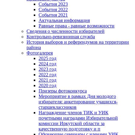
События 2023
События 2022
События 2021
Актуальная информация
Равные права - равные возможности
Сведения о численности избирателей
Контрольно-ревизионная служба
История выборов и референдумов на территории
района
Фотогалерея
2025 год
2024 год
2023 год
2022 год
2021 год
2020 год
Призеры фотоконкурса
Мероприятие в рамках Дня молодого
избирателя: анкетирование учащихся-
старшеклассников
Награждение членов ТИК и УИК
почетными наградами Избирательной
комиссии Иркутской области за
качественную подготовку и п
Обучающие семинары с членами УИК