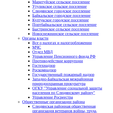
Маритуйское сельское поселение
Утуликское сельское поселение
Слюдянское городское поселение
Байкальское городское поселение
Култукское городское поселение
Портбайкальское сельское поселение
Быстринское сельское поселение
Новоснежнинское сельское поселение
Органы власти
Все о налогах и налогообложении
МЧС
Отдел МВД
Управление Пенсионного фонда РФ
Противодействие коррупции
Гостехнадзор
Роскомнадзор
Государственный пожарный надзор
Западно-Байкальская межрайонная
природоохранная прокуратура
ОГКУ "Управление социальной защиты
населения по Слюдянскому району"
Управление Росреестра
Общественные организации района
Слюдянская районная общественная
организация ветеранов войны, труда,