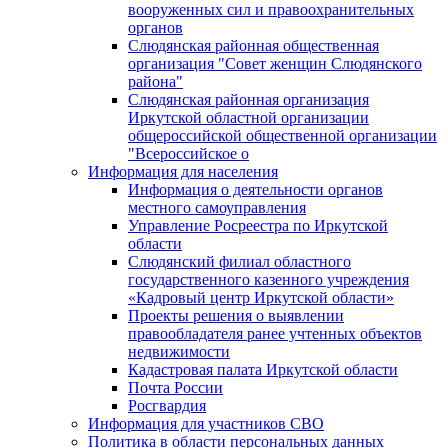
вооруженных сил и правоохранительных
органов
Слюдянская районная общественная
организация "Совет женщин Слюдянского
района"
Слюдянская районная организация
Иркутской областной организации
общероссийской общественной организации
"Всероссийское о
Информация для населения
Информация о деятельности органов
местного самоуправления
Управление Росреестра по Иркутской
области
Слюдянский филиал областного
государственного казенного учреждения
«Кадровый центр Иркутской области»
Проекты решения о выявлении
правообладателя ранее учтенных объектов
недвижимости
Кадастровая палата Иркутской области
Почта России
Росгвардия
Информация для участников СВО
Политика в области персональных данных