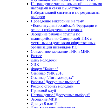
Награждение членов комиссий почетными
наградами в связи с 20-летием
Избирательной системы и по результатам
выборов
Проведение викторины на тему
«Конституция Российской Федерации и
основы избирательного права»
Заседание рабочей группы по
взаимодействию Слюдянской ТИК с
местными отделениями общественных
организаций инвалидов ИО
Совместное заседание ТИК и МИК
Разное
День молодежи
УИК
Форум "Байкал"
Семинар УИК 2018
Семинар "Лига молодых"
Работы "Доступные выборы"
Россию строить молодым!
Правовой клуб
Награждение "Доступные выборы"
Заседание МИК
Диспут 9 или 11
День молодого избирателя