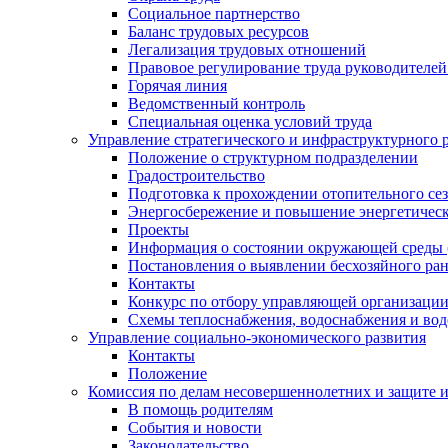
Социальное партнерство
Баланс трудовых ресурсов
Легализация трудовых отношений
Правовое регулирование труда руководителе
Горячая линия
Ведомственный контроль
Специальная оценка условий труда
Управление стратегического и инфраструктурного 
Положение о структурном подразделении
Градостроительство
Подготовка к прохождении отопительного се
Энергосбережение и повышение энергетичес
Проекты
Информация о состоянии окружающей среды 
Постановления о выявлении бесхозяйного ра
Контакты
Конкурс по отбору управляющей организаци
Схемы теплоснабжения, водоснабжения и вод
Управление социально-экономического развития
Контакты
Положение
Комиссия по делам несовершеннолетних и защите 
В помощь родителям
События и новости
Законодательство