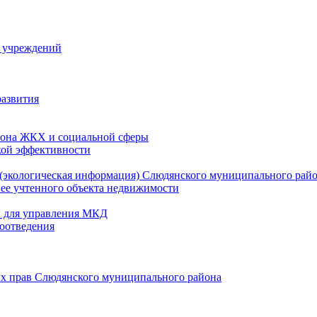
й учреждений
развития
зона ЖКХ и социальной сферы
кой эффективности
(экологическая информация) Слюдянского муниципального рай
нее учтенного объекта недвижимости
и для управления МКД
оотведения
их прав Слюдянского муниципального района