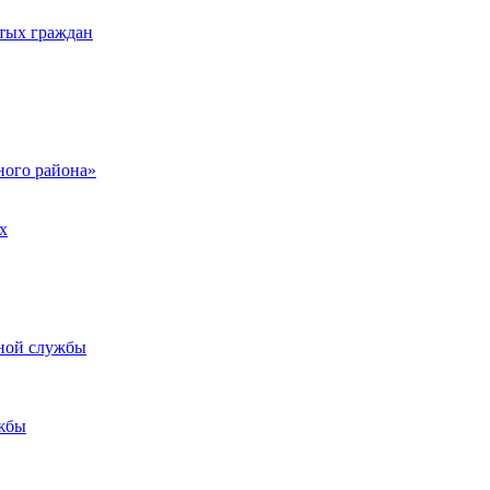
тых граждан
ого района»
х
ьной службы
жбы