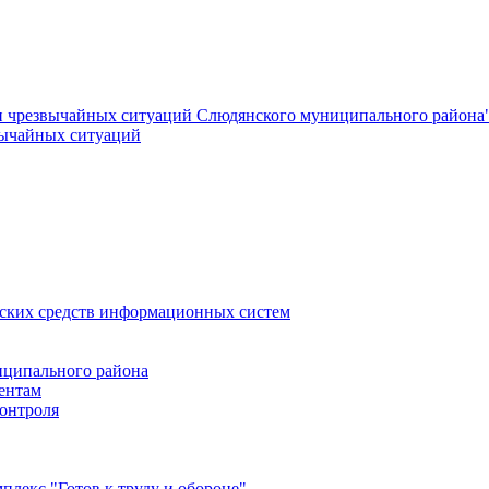
и чрезвычайных ситуаций Слюдянского муниципального района
вычайных ситуаций
еских средств информационных систем
ципального района
ентам
онтроля
лекс "Готов к труду и обороне"