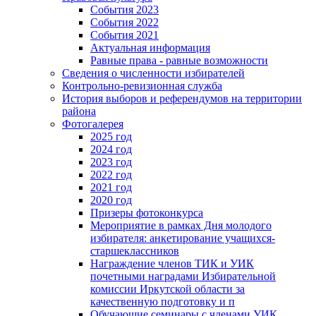
События 2023
События 2022
События 2021
Актуальная информация
Равные права - равные возможности
Сведения о численности избирателей
Контрольно-ревизионная служба
История выборов и референдумов на территории
района
Фотогалерея
2025 год
2024 год
2023 год
2022 год
2021 год
2020 год
Призеры фотоконкурса
Мероприятие в рамках Дня молодого
избирателя: анкетирование учащихся-
старшеклассников
Награждение членов ТИК и УИК
почетными наградами Избирательной
комиссии Иркутской области за
качественную подготовку и п
Обучающие семинары с членами УИК