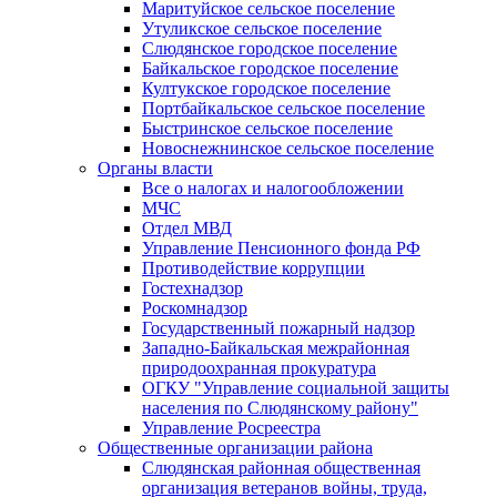
Маритуйское сельское поселение
Утуликское сельское поселение
Слюдянское городское поселение
Байкальское городское поселение
Култукское городское поселение
Портбайкальское сельское поселение
Быстринское сельское поселение
Новоснежнинское сельское поселение
Органы власти
Все о налогах и налогообложении
МЧС
Отдел МВД
Управление Пенсионного фонда РФ
Противодействие коррупции
Гостехнадзор
Роскомнадзор
Государственный пожарный надзор
Западно-Байкальская межрайонная
природоохранная прокуратура
ОГКУ "Управление социальной защиты
населения по Слюдянскому району"
Управление Росреестра
Общественные организации района
Слюдянская районная общественная
организация ветеранов войны, труда,