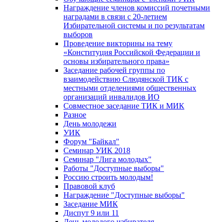
Награждение членов комиссий почетными
наградами в связи с 20-летием
Избирательной системы и по результатам
выборов
Проведение викторины на тему
«Конституция Российской Федерации и
основы избирательного права»
Заседание рабочей группы по
взаимодействию Слюдянской ТИК с
местными отделениями общественных
организаций инвалидов ИО
Совместное заседание ТИК и МИК
Разное
День молодежи
УИК
Форум "Байкал"
Семинар УИК 2018
Семинар "Лига молодых"
Работы "Доступные выборы"
Россию строить молодым!
Правовой клуб
Награждение "Доступные выборы"
Заседание МИК
Диспут 9 или 11
День молодого избирателя