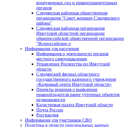
вооруженных сил и правоохранительных
органов
Слюдянская районная общественная
организация "Совет женщин Слюдянского
района"
Слюдянская районная организация
Иркутской областной организации
общероссийской общественной организации
"Всероссийское о
Информация для населения
Информация о деятельности органов
местного самоуправления
Управление Росреестра по Иркутской
области
Слюдянский филиал областного
государственного казенного учреждения
«Кадровый центр Иркутской области»
Проекты решения о выявлении
правообладателя ранее учтенных объектов
недвижимости
Кадастровая палата Иркутской области
Почта России
Росгвардия
Информация для участников СВО
Политика в области персональных данных